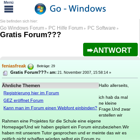
Go Windows Forum
PC Hilfe Forum
PC Software
»
»
»
Gratis Forum???
ANTWORT
feniasfreak
Beiträge: 29
Gratis Forum???
«
am:
21. November 2007, 15:58:14 »
Ähnliche Themen
Hallo allerseits,
Registrierung hier im Forum
ich hab da mal
GEZ eröffnet Forum
ne kleine
Kann man im Forum einen Webfont einbinden?
Frage.Und zwar
erstellen wir
Rahmen eine Projektes für die Schule eine eigene
Homepage!Und wir haben geplant ein Forum einzubeziehen.Wir
haben mit unserem Tutor gesprochen und er meinte das wir es
zeitlich nicht schaffen würden selbst ein Forum zu