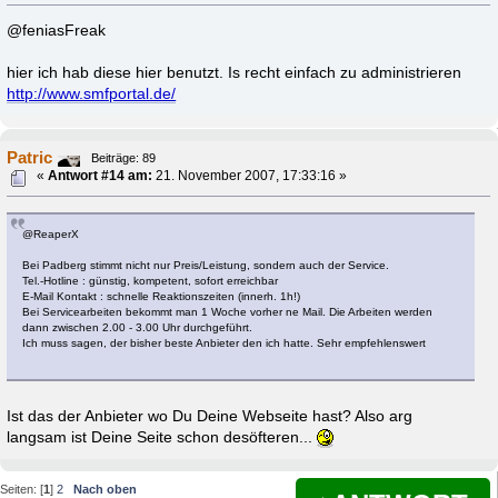
@feniasFreak
hier ich hab diese hier benutzt. Is recht einfach zu administrieren
http://www.smfportal.de/
Patric
Beiträge: 89
«
Antwort #14 am:
21. November 2007, 17:33:16 »
@ReaperX
Bei Padberg stimmt nicht nur Preis/Leistung, sondern auch der Service.
Tel.-Hotline : günstig, kompetent, sofort erreichbar
E-Mail Kontakt : schnelle Reaktionszeiten (innerh. 1h!)
Bei Servicearbeiten bekommt man 1 Woche vorher ne Mail. Die Arbeiten werden
dann zwischen 2.00 - 3.00 Uhr durchgeführt.
Ich muss sagen, der bisher beste Anbieter den ich hatte. Sehr empfehlenswert
Ist das der Anbieter wo Du Deine Webseite hast? Also arg
langsam ist Deine Seite schon desöfteren...
Seiten: [
1
]
2
Nach oben