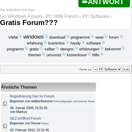
ANTWORT
Go Windows Forum
PC Hilfe Forum
PC Software
»
»
»
Gratis Forum???
windows
vista
download
programme
www
forum
erfahrung
kostenlos
handy
software
programm
gratis
selber
designs
erfahrungen
bekommt
themen
umsonst
kostenloser
hilfe
Gehe zu:
Ähnliche Themen
Registrierung hier im Forum
Begonnen von wbiberthomsen
Ankündigungen und interne News
06. Januar 2009, 21:51:55
von Markus
GEZ eröffnet Forum
Begonnen von Noone
News
03. Februar 2010, 22:31:46