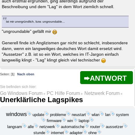
auch erstmal ergründen, ging allerdings aufgrund der
Beschreibung und dem "Lag" in dem Wort ziemlich schnell.
ist mir unergründlich, bzw. ungroundable...
"ungroundable" gefällt mir
Generell finde ich Anglizismen gar nicht so schlecht, insbesondere
dann, wenn ein langweiliges deutsches Wort damit ersetzt wird.
"Aussetzer" z.B. ist so ein Wort, welches im IT-Jargon einfach
langweilig klingt - "Lag" klingt gleich viel technischer
Seiten: [
1
]
Nach oben
ANTWORT
Go Windows Forum
PC Hilfe Forum
Netzwerk Forum
»
»
»
Unerklärliche Lagspikes
windows
update
probleme
wlan
lan
neustart
system
win
laptop
firmware
langsam
netzwerk
alle
automatische
router
aussetzer
internet
ohne
stunde
adapter