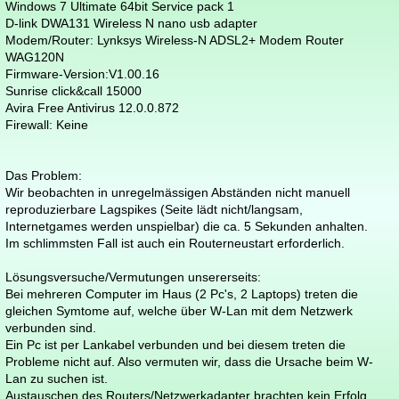
Windows 7 Ultimate 64bit Service pack 1
D-link DWA131 Wireless N nano usb adapter
Modem/Router: Lynksys Wireless-N ADSL2+ Modem Router
WAG120N
Firmware-Version:V1.00.16
Sunrise click&call 15000
Avira Free Antivirus 12.0.0.872
Firewall: Keine
Das Problem:
Wir beobachten in unregelmässigen Abständen nicht manuell
reproduzierbare Lagspikes (Seite lädt nicht/langsam,
Internetgames werden unspielbar) die ca. 5 Sekunden anhalten.
Im schlimmsten Fall ist auch ein Routerneustart erforderlich.
Lösungsversuche/Vermutungen unsererseits:
Bei mehreren Computer im Haus (2 Pc's, 2 Laptops) treten die
gleichen Symtome auf, welche über W-Lan mit dem Netzwerk
verbunden sind.
Ein Pc ist per Lankabel verbunden und bei diesem treten die
Probleme nicht auf. Also vermuten wir, dass die Ursache beim W-
Lan zu suchen ist.
Austauschen des Routers/Netzwerkadapter brachten kein Erfolg.