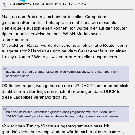
«
Antwort #2 am:
14. August 2012, 12:02:42 »
Nun, da das Problem ja scheinbar bei allen Computern
gleichermaßen auftritt, behaupte ich mal, dass wie diese als
Fehlerquelle ausschließen können. Ich würde hier auf den Router
tippen, möglicherweise hat sein WLAN-Modul etwas
abbekommen.
Mit welchem Router wurde der scheinbar fehlerhafte Router denn
ausgetauscht? Handelt es sich bei dem Gerät ebenfalls um einen
Linksys-Router? Wenn ja → anderen Hersteller ausprobieren.
das ganze liegt an der automatischen wlan konfiguration, welche man aber nicht
abschalten kann.
Dürfte ich fragen, was genau du meinst? DHCP kann man nämlich
deaktivieren. Allerdings denke ich eher weniger, dass DHCP für
diese Lagspikes verantwortlich ist.
ich habe im internet desöfteren gelesen dass programme wie "VBGScan" oder
"WLAN Optimizer" geholfen haben dieses hintergrund programm zu deaktivieren.
Von solchen Tuning-/Optimierungsprogrammen halte ich
grundsätzlich eher wenig. Zudem würde mich mal interessieren,