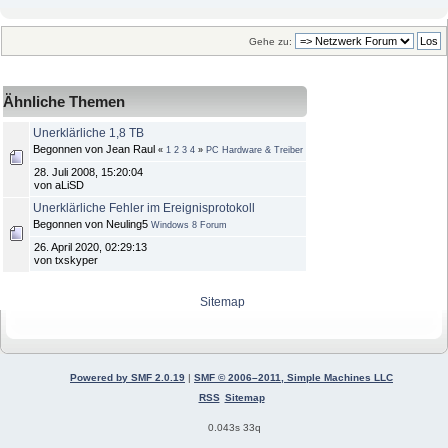
Gehe zu:
Ähnliche Themen
Unerklärliche 1,8 TB
Begonnen von Jean Raul
«
1
2
3
4
»
PC Hardware & Treiber
28. Juli 2008, 15:20:04
von aLiSD
Unerklärliche Fehler im Ereignisprotokoll
Begonnen von Neuling5
Windows 8 Forum
26. April 2020, 02:29:13
von txskyper
Sitemap
Powered by SMF 2.0.19
|
SMF © 2006–2011, Simple Machines LLC
RSS
Sitemap
0.043s 33q