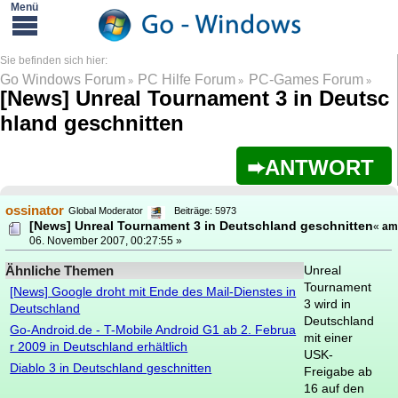
Go Windows Forum
PC Hilfe Forum
PC-Games Forum
»
»
»
[News] Unreal Tournament 3 in Deutsc
hland geschnitten
ANTWORT
ossinator
Global Moderator
Beiträge: 5973
[News] Unreal Tournament 3 in Deutschland geschnitten
«
am
06. November 2007, 00:27:55 »
Ähnliche Themen
Unreal
Tournament
[News] Google droht mit Ende des Mail-Dienstes in
3 wird in
Deutschland
Deutschland
Go-Android.de - T-Mobile Android G1 ab 2. Februa
mit einer
r 2009 in Deutschland erhältlich
USK-
Diablo 3 in Deutschland geschnitten
Freigabe ab
16 auf den