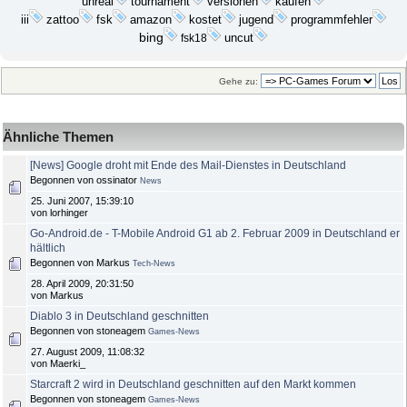
unreal
tournament
versionen
kaufen
iii
zattoo
fsk
amazon
kostet
jugend
programmfehler
bing
fsk18
uncut
Gehe zu:
Ähnliche Themen
[News] Google droht mit Ende des Mail-Dienstes in Deutschland
Begonnen von ossinator
News
25. Juni 2007, 15:39:10
von lorhinger
Go-Android.de - T-Mobile Android G1 ab 2. Februar 2009 in Deutschland er
hältlich
Begonnen von Markus
Tech-News
28. April 2009, 20:31:50
von Markus
Diablo 3 in Deutschland geschnitten
Begonnen von stoneagem
Games-News
27. August 2009, 11:08:32
von Maerki_
Starcraft 2 wird in Deutschland geschnitten auf den Markt kommen
Begonnen von stoneagem
Games-News