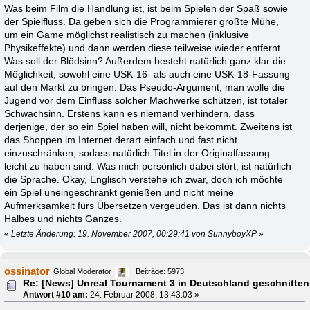
Was beim Film die Handlung ist, ist beim Spielen der Spaß sowie
der Spielfluss. Da geben sich die Programmierer größte Mühe,
um ein Game möglichst realistisch zu machen (inklusive
Physikeffekte) und dann werden diese teilweise wieder entfernt.
Was soll der Blödsinn? Außerdem besteht natürlich ganz klar die
Möglichkeit, sowohl eine USK-16- als auch eine USK-18-Fassung
auf den Markt zu bringen. Das Pseudo-Argument, man wolle die
Jugend vor dem Einfluss solcher Machwerke schützen, ist totaler
Schwachsinn. Erstens kann es niemand verhindern, dass
derjenige, der so ein Spiel haben will, nicht bekommt. Zweitens ist
das Shoppen im Internet derart einfach und fast nicht
einzuschränken, sodass natürlich Titel in der Originalfassung
leicht zu haben sind. Was mich persönlich dabei stört, ist natürlich
die Sprache. Okay, Englisch verstehe ich zwar, doch ich möchte
ein Spiel uneingeschränkt genießen und nicht meine
Aufmerksamkeit fürs Übersetzen vergeuden. Das ist dann nichts
Halbes und nichts Ganzes.
«
Letzte Änderung: 19. November 2007, 00:29:41 von SunnyboyXP
»
ossinator
Global Moderator
Beiträge: 5973
Re: [News] Unreal Tournament 3 in Deutschland geschnitten
Antwort #10 am:
24. Februar 2008, 13:43:03 »