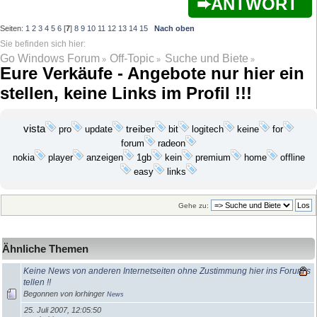
ANTWORT
Seiten:
1
2
3
4
5
6
[
7
]
8
9
10
11
12
13
14
15
Nach oben
Go Windows Forum
Off-Topic
Suche und Biete
»
»
»
Eure Verkäufe - Angebote nur hier ein
stellen, keine Links im Profil !!!
vista
update
treiber
bit
keine
pro
logitech
for
forum
radeon
player
anzeigen
kein
nokia
1gb
premium
home
offline
easy
links
Gehe zu:
Ähnliche Themen
Keine News von anderen Internetseiten ohne Zustimmung hier ins Forum s
tellen !!
Begonnen von lorhinger
News
25. Juli 2007, 12:05:50