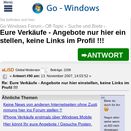
Go Windows Forum
Off-Topic
Suche und Biete
»
»
»
Eure Verkäufe - Angebote nur hier ein
stellen, keine Links im Profil !!!
ANTWORT
aLiSD
Global Moderator
Beiträge: 2208
«
Antwort #90 am:
13. November 2007, 14:03:52 »
Re: Eure Verkäufe - Angebote nur hier einstellen, keine Links im
Profil !!!
Ähnliche Themen
Biete du
Keine News von anderen Internetseiten ohne Zusti
doch für ihn
mmung hier ins Forum stellen !!
IPhone Verkäufe erstmals über Windows Mobile
Nagut aber
wehe wenn
Hier könnt Ihr eure Angebote / Gesuche Posten.
aLiSD mich
deswegen