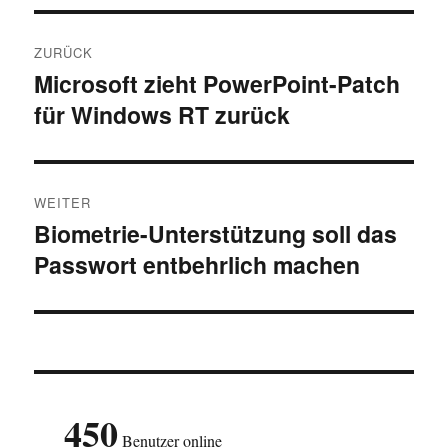
Beitragsnavigation
ZURÜCK
Microsoft zieht PowerPoint-Patch
Vorheriger
für Windows RT zurück
Beitrag:
WEITER
Biometrie-Unterstützung soll das
Nächster
Passwort entbehrlich machen
Beitrag:
450
Benutzer online