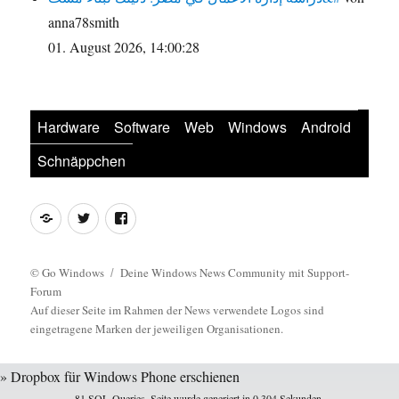
anna78smith
01. August 2026, 14:00:28
Hardware
Software
Web
Windows
Android
Schnäppchen
Feed
Twitter
Facebook
©
Go Windows
Deine Windows News Community mit Support-
Forum
Auf dieser Seite im Rahmen der News verwendete Logos sind
eingetragene Marken der jeweiligen Organisationen.
» Dropbox für Windows Phone erschienen
81 SQL-Queries. Seite wurde generiert in 0,304 Sekunden.