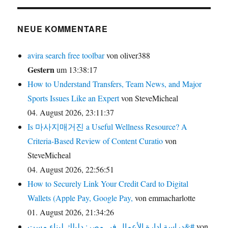
NEUE KOMMENTARE
avira search free toolbar
von oliver388
Gestern
um 13:38:17
How to Understand Transfers, Team News, and Major
Sports Issues Like an Expert
von SteveMicheal
04. August 2026, 23:11:37
Is 마사지매거진 a Useful Wellness Resource? A
Criteria-Based Review of Content Curatio
von
SteveMicheal
04. August 2026, 22:56:51
How to Securely Link Your Credit Card to Digital
Wallets (Apple Pay, Google Pay,
von emmacharlotte
01. August 2026, 21:34:26
دراسة إدارة الأعمال في مصر: دليلك لبناء مست&#
von