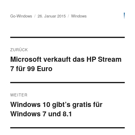
Autor
Veröffentlicht
Kategorien
Go-Windows
26. Januar 2015
Windows
am
Beitragsnavigation
ZURÜCK
Microsoft verkauft das HP Stream
Vorheriger
7 für 99 Euro
Beitrag:
WEITER
Windows 10 gibt’s gratis für
Nächster
Windows 7 und 8.1
Beitrag: