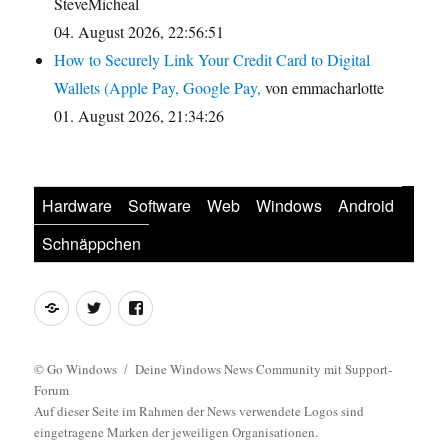
SteveMicheal
04. August 2026, 22:56:51
How to Securely Link Your Credit Card to Digital
Wallets (Apple Pay, Google Pay,
von emmacharlotte
01. August 2026, 21:34:26
Hardware
Software
Web
Windows
Android
Schnäppchen
Feed
Twitter
Facebook
©
Go Windows
Deine Windows News Community mit Support-
Forum
Auf dieser Seite im Rahmen der News verwendete Logos sind
eingetragene Marken der jeweiligen Organisationen.