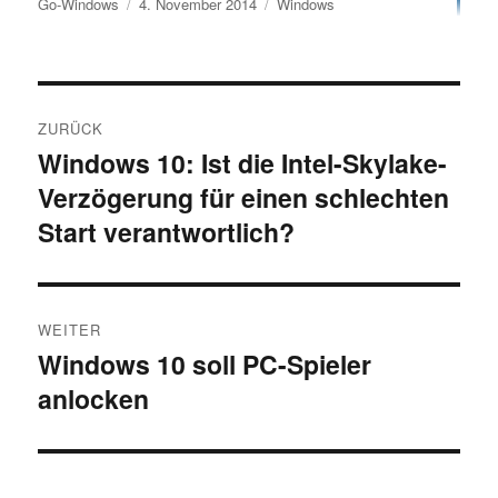
Autor
Veröffentlicht
Kategorien
Go-Windows
4. November 2014
Windows
am
Beitragsnavigation
ZURÜCK
Windows 10: Ist die Intel-Skylake-
Vorheriger
Verzögerung für einen schlechten
Beitrag:
Start verantwortlich?
WEITER
Windows 10 soll PC-Spieler
Nächster
anlocken
Beitrag: