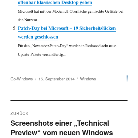
offenbar klassischen Desktop geben
Microsoft hat mit der ModernUI-Oberfläche gemischte Gefühle bei
den Nutzern...
Patch-Day bei Microsoft – 19 Sicherheitslücken
werden geschlossen
Für den „November-Patch-Day“ wurden in Redmond acht neue
Update-Pakete versandfertig...
Autor
Veröffentlicht
Kategorien
Go-Windows
15. September 2014
Windows
am
Beitragsnavigation
ZURÜCK
Screenshots einer „Technical
Vorheriger
Preview“ vom neuen Windows
Beitrag: