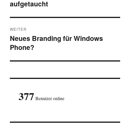
aufgetaucht
WEITER
Neues Branding für Windows
Nächster
Phone?
Beitrag:
377
Benutzer online