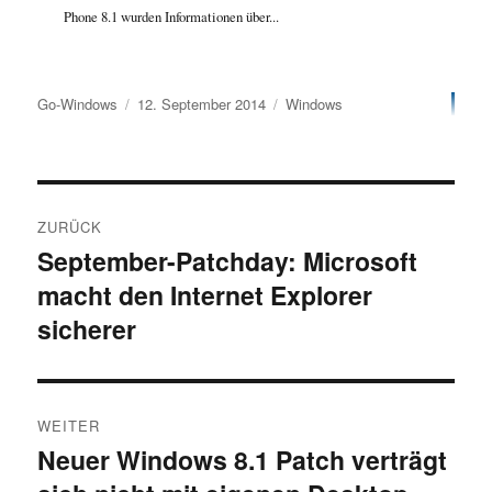
Phone 8.1 wurden Informationen über...
Autor
Veröffentlicht
Kategorien
Go-Windows
12. September 2014
Windows
am
Beitragsnavigation
ZURÜCK
September-Patchday: Microsoft
Vorheriger
macht den Internet Explorer
Beitrag:
sicherer
WEITER
Neuer Windows 8.1 Patch verträgt
Nächster
Beitrag: