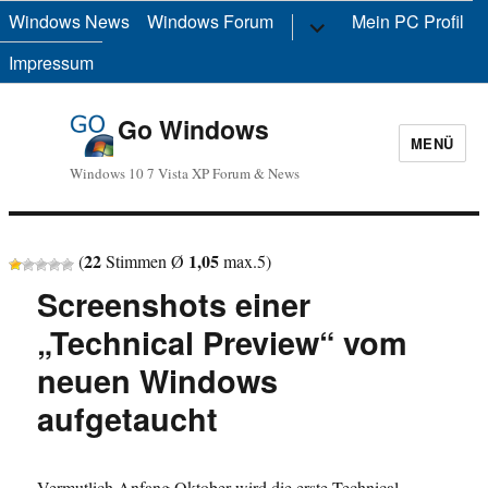
Windows News
Windows Forum
Untermenü
Mein PC Profil
anzeigen
Impressum
Go Windows
MENÜ
Windows 10 7 Vista XP Forum & News
22
1,05
(
Stimmen Ø
max.
5
)
Screenshots einer
„Technical Preview“ vom
neuen Windows
aufgetaucht
Vermutlich Anfang Oktober wird die erste Technical