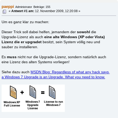
paeppi
Administrator
Beiträge: 155
«
Antwort #1 am:
12. November 2009, 12:20:08 »
Um es ganz klar zu machen:
Dieser Trick soll dabei helfen, jemandem der
sowohl
die
Upgrade-Lizenz als auch
eine alte Windows (XP oder Vista)
Lizenz die er upgradet
besitzt, sein System völlig neu und
sauber zu installieren.
Es
muss
nicht nur die Upgrade-Lizenz, sondern natürlich auch
eine Lizenz des alten Systems vorliegen!
Siehe dazu auch
MSDN Blog: Regardless of what any hack says,
a Windows 7 Upgrade is an Upgrade. What you need to know.