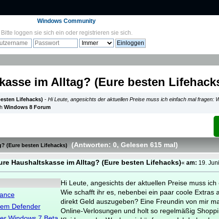
Windows Community
Bitte
loggen sie sich ein
oder
registrieren sie sich
.
kasse im Alltag? (Eure besten Lifehack
besten Lifehacks)
-
Hi Leute, angesichts der aktuellen Preise muss ich einfach mal fragen: W
ch
Windows 8 Forum
(Antworten: 0
, Gelesen 615 mal
)
g? (Eure besten Lifehacks)
eure Haushaltskasse im Alltag? (Eure besten Lifehacks)
«
am:
19. Jun
Hi Leute, angesichts der aktuellen Preise muss ich 
Wie schafft ihr es, nebenbei ein paar coole Extras
mance
direkt Geld auszugeben? Eine Freundin von mir m
dem Defender
Online-Verlosungen und holt so regelmäßig Shoppi
der Windows 7 Beta