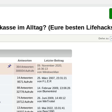
kasse im Alltag? (Eure besten Lifehack
Gehe zu:
Antworten
Letzter Beitrag
09. November 2020,
364 Antworten
16:36:13
306934 Aufrufe
von WindowsMan
14 Antworten
25. März 2007, 23:31:21
von F.L.E.R
9571 Aufrufe
88 Antworten
14. Februar 2009, 13:06:26
von Blumenkind
32778 Aufrufe
74 Antworten
26. Juni 2009, 14:49:12
von WinTrottel
19712 Aufrufe
s
13 Antworten
10. Mai 2022, 15:01:41
von Beer1990
18337 Aufrufe