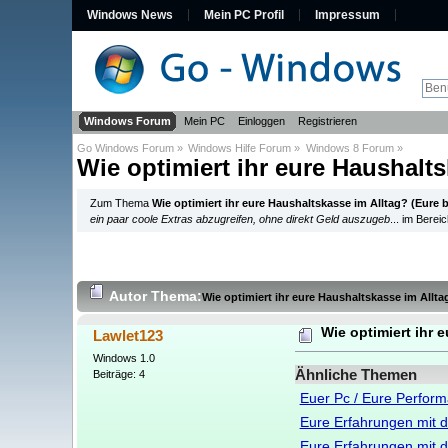
Windows News
Mein PC Profil
Impressum
Windows Forum
Mein PC
Einloggen
Registrieren
Go Windows Forum
»
Windows Hilfe Forum
»
Windows 8 Forum
»
Wie optimiert ihr eure Haushalts
Zum Thema
Wie optimiert ihr eure Haushaltskasse im Alltag? (Eure 
ein paar coole Extras abzugreifen, ohne direkt Geld auszugeb
... im Berei
Autor
Thema:
Wie optimiert ihr eure Haushaltskasse im Allta
Wie optimiert ihr 
Lawlet123
Windows 1.0
Ähnliche Themen
Beiträge: 4
Euer Pc / Eure Perfor
Eure Erfahrungen mit 
Eure Erfahrungen mit 