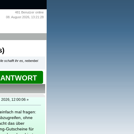
481
Benutzer online
08. August 2026, 13:21:28
s)
ie schafft ihr es, nebenbei
ANTWORT
i 2026, 12:00:06 »
einfach mal fragen:
 abzugreifen, ohne
acht das über
ng-Gutscheine für