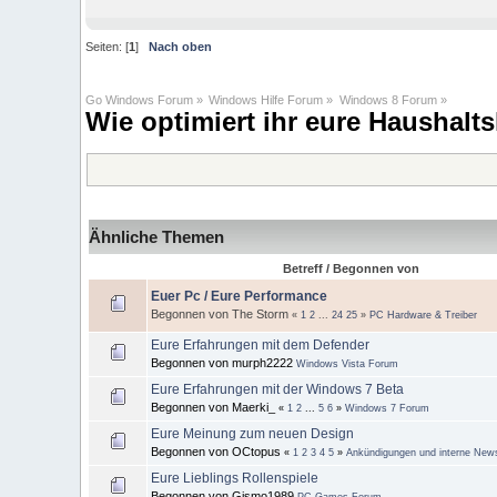
Seiten: [
1
]
Nach oben
Go Windows Forum
»
Windows Hilfe Forum
»
Windows 8 Forum
»
Wie optimiert ihr eure Haushalts
Ähnliche Themen
Betreff / Begonnen von
Euer Pc / Eure Performance
Begonnen von The Storm
«
1
2
...
24
25
»
PC Hardware & Treiber
Eure Erfahrungen mit dem Defender
Begonnen von murph2222
Windows Vista Forum
Eure Erfahrungen mit der Windows 7 Beta
Begonnen von Maerki_
«
1
2
...
5
6
»
Windows 7 Forum
Eure Meinung zum neuen Design
Begonnen von OCtopus
«
1
2
3
4
5
»
Ankündigungen und interne New
Eure Lieblings Rollenspiele
Begonnen von Gismo1989