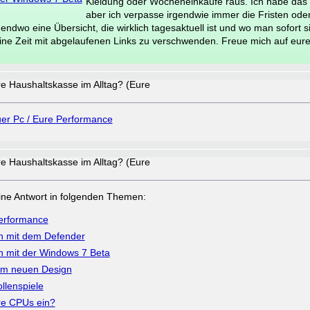
Kleidung oder Wocheneinkäufe raus. Ich habe das 
aber ich verpasse irgendwie immer die Fristen oder
irgendwo eine Übersicht, die wirklich tagesaktuell ist und wo man sofort 
ine Zeit mit abgelaufenen Links zu verschwenden. Freue mich auf eur
ure Haushaltskasse im Alltag? (Eure
er Pc / Eure Performance
ure Haushaltskasse im Alltag? (Eure
a eine Antwort in folgenden Themen:
Performance
n mit dem Defender
n mit der Windows 7 Beta
um neuen Design
llenspiele
ure CPUs ein?