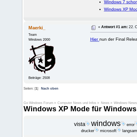
Windows 7 schon 
Windows XP Mod
Maerki_
«
Antwort #1 am:
22. O
Team
Hier
nun der Final Rel
Windows 2000
Beiträge: 2508
Seiten: [
1
]
Nach oben
Go Windows Forum
»
Computer News und Infos
»
News
»
Windows-News
Windows XP Mode für Windows 7 
windows
vista
error
drucker
microsoft
langsa