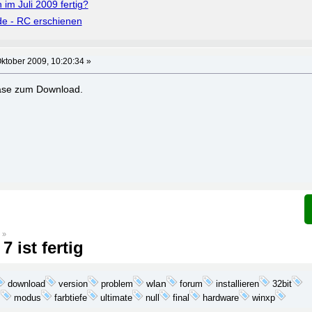
im Juli 2009 fertig?
e - RC erschienen
ktober 2009, 10:20:34 »
ease zum Download.
»
ist fertig
download
problem
wlan
installieren
version
forum
32bit
m
modus
farbtiefe
ultimate
null
final
hardware
winxp