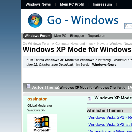
Windows News
Mein PC Profil
Impressum
Windows Forum
Mein PC
Einloggen
Registrieren
Go Windows Forum
»
Computer News und Infos
»
News
»
Windows-News
Windows XP Mode für Windows 7 
Zum Thema
Windows XP Mode für Windows 7 ist fertig
-
Windows XP 
dem 22. Oktober zum Download
... im Bereich
Windows-News
Autor
Thema:
(
Windows XP Mode für Windows 7 ist fertig
Windows XP Mode f
ossinator
Global Moderator
Ähnliche Themen
Windows XP
Windows Vista SP1 - Re
Windows Vista SP2 ist f
Webseite zum Windows