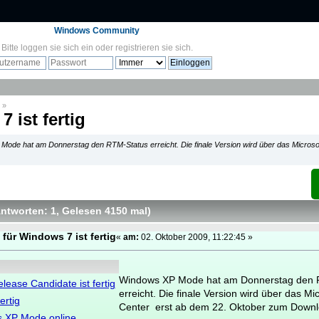
Windows Community
Bitte
loggen sie sich ein
oder
registrieren sie sich
.
»
ist fertig
Mode hat am Donnerstag den RTM-Status erreicht. Die finale Version wird über das Micros
Antworten: 1
, Gelesen 4150 mal
)
ür Windows 7 ist fertig
«
am:
02. Oktober 2009, 11:22:45 »
Windows XP Mode hat am Donnerstag den 
lease Candidate ist fertig
erreicht. Die finale Version wird über das M
ertig
Center erst ab dem 22. Oktober zum Downl
 XP Mode online