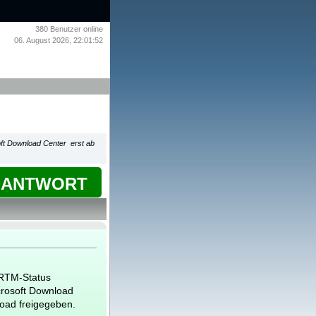
380
Benutzer online
06. August 2026, 22:01:52
oft Download Center erst ab
ANTWORT
RTM-Status
icrosoft Download
oad freigegeben.