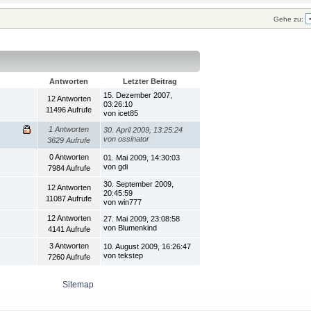
Gehe zu:
Antworten
Letzter Beitrag
15. Dezember 2007,
12 Antworten
03:26:10
11496 Aufrufe
von icet85
1 Antworten
30. April 2009, 13:25:24
von ossinator
3629 Aufrufe
0 Antworten
01. Mai 2009, 14:30:03
von gdi
7984 Aufrufe
30. September 2009,
12 Antworten
20:45:59
11087 Aufrufe
von win777
12 Antworten
27. Mai 2009, 23:08:58
von Blumenkind
4141 Aufrufe
3 Antworten
10. August 2009, 16:26:47
von tekstep
7260 Aufrufe
Sitemap