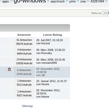
go-windows
yms
zwu
apps
appchrash
43287494
Gehe zu:
Antworten
Letzter Beitrag
51 Antworten
29. Juli 2007, 01:18:20
von Korund
35676 Aufrufe
4 Antworten
28. März 2008, 13:36:22
von Russaky
4694 Aufrufe
14 Antworten
30. März 2008, 03:22:46
von xstream2005
10939 Aufrufe
03. Dezember 2011,
0 Antworten
13:08:56
2549 Aufrufe
von SB
1 Antworten
23. Januar 2012, 11:41:37
von Noone
5513 Aufrufe
03. November 2012,
1 Antworten
18:34:01
5927 Aufrufe
von Noone
Sitemap