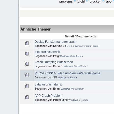
problems
profil
drucken
app
Ähnliche Themen
Betreff / Begonnen von
Desktp Fenstermanager crash
Begonnen von Korund
«
1
2
3
4
»
Windows Vista Forum
explorer.exe crash
Begonnen von Patg
Windows Vista Forum
Crash Dumping Bluescreen
Begonnen von Perverz
Windows Vista Forum
VERSCHOBEN: wlan problem unter vista home
Begonnen von SB
Windows 7 Forum
data for crash dump
Begonnen von Emmi
Windows Vista Forum
APP Crash Problem
Begonnen von Hilfensuche
Windows 7 Forum