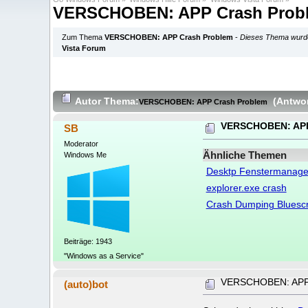
VERSCHOBEN: APP Crash Prob
Zum Thema
VERSCHOBEN: APP Crash Problem
-
Dieses Thema wurde
Vista Forum
Autor
Thema:
(Antwor
VERSCHOBEN: APP Crash Problem
VERSCHOBEN: APP
SB
Moderator
Ähnliche Themen
Windows Me
Desktp Fenstermanage
explorer.exe crash
Crash Dumping Bluesc
Beiträge: 1943
"Windows as a Service"
VERSCHOBEN: APP 
(auto)bot