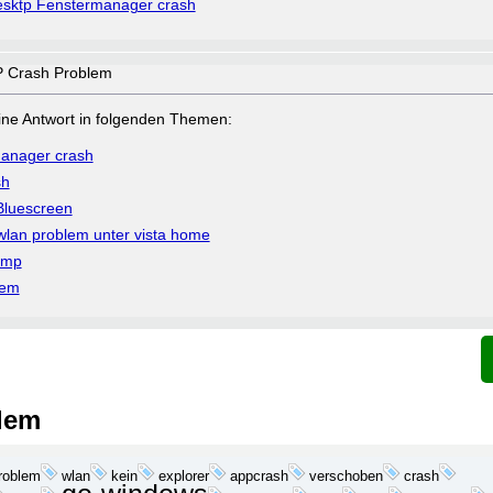
sktp Fenstermanager crash
Crash Problem
a eine Antwort in folgenden Themen:
anager crash
sh
Bluescreen
an problem unter vista home
ump
lem
lem
roblem
wlan
kein
explorer
appcrash
verschoben
crash