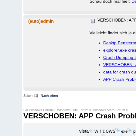
Schau doch mal hier:
De
VERSCHOBEN: APP 
(auto)admin
Vielleicht findet sich j
Desktp Fensterm
explorer.exe cra
Crash Dumping 
VERSCHOBEN: wl
data for crash d
APP Crash Prob
Seiten: [
1
]
Nach oben
Go Windows Forum
»
Windows Hilfe Forum
»
Windows Vista Forum
»
VERSCHOBEN: APP Crash Prob
windows
vista
exe
p