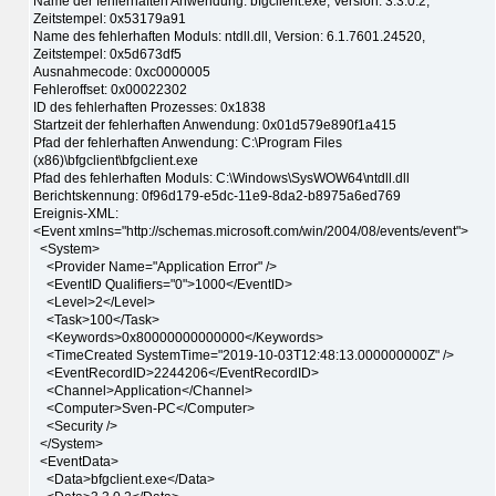
Name der fehlerhaften Anwendung: bfgclient.exe, Version: 3.3.0.2,
Zeitstempel: 0x53179a91
Name des fehlerhaften Moduls: ntdll.dll, Version: 6.1.7601.24520,
Zeitstempel: 0x5d673df5
Ausnahmecode: 0xc0000005
Fehleroffset: 0x00022302
ID des fehlerhaften Prozesses: 0x1838
Startzeit der fehlerhaften Anwendung: 0x01d579e890f1a415
Pfad der fehlerhaften Anwendung: C:\Program Files
(x86)\bfgclient\bfgclient.exe
Pfad des fehlerhaften Moduls: C:\Windows\SysWOW64\ntdll.dll
Berichtskennung: 0f96d179-e5dc-11e9-8da2-b8975a6ed769
Ereignis-XML:
<Event xmlns="http://schemas.microsoft.com/win/2004/08/events/event">
<System>
<Provider Name="Application Error" />
<EventID Qualifiers="0">1000</EventID>
<Level>2</Level>
<Task>100</Task>
<Keywords>0x80000000000000</Keywords>
<TimeCreated SystemTime="2019-10-03T12:48:13.000000000Z" />
<EventRecordID>2244206</EventRecordID>
<Channel>Application</Channel>
<Computer>Sven-PC</Computer>
<Security />
</System>
<EventData>
<Data>bfgclient.exe</Data>