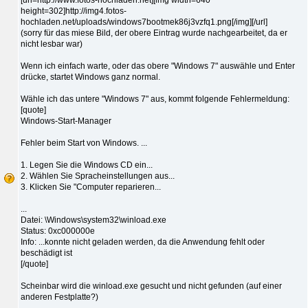
height=302]http://img4.fotos-
hochladen.net/uploads/windows7bootmek86j3vzfq1.png[/img][/url]
(sorry für das miese Bild, der obere Eintrag wurde nachgearbeitet, da er
nicht lesbar war)
Wenn ich einfach warte, oder das obere "Windows 7" auswähle und Enter
drücke, startet Windows ganz normal.
Wähle ich das untere "Windows 7" aus, kommt folgende Fehlermeldung:
[quote]
Windows-Start-Manager
Fehler beim Start von Windows. ...
1. Legen Sie die Windows CD ein...
2. Wählen Sie Spracheinstellungen aus...
3. Klicken Sie "Computer reparieren...
...
Datei: \Windows\system32\winload.exe
Status: 0xc000000e
Info: ...konnte nicht geladen werden, da die Anwendung fehlt oder
beschädigt ist
[/quote]
Scheinbar wird die winload.exe gesucht und nicht gefunden (auf einer
anderen Festplatte?)