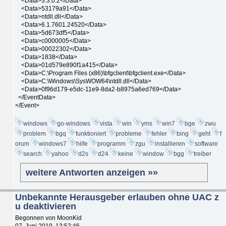
<Data>3.3.0.2</Data>
<Data>53179a91</Data>
<Data>ntdll.dll</Data>
<Data>6.1.7601.24520</Data>
<Data>5d673df5</Data>
<Data>c0000005</Data>
<Data>00022302</Data>
<Data>1838</Data>
<Data>01d579e890f1a415</Data>
<Data>C:\Program Files (x86)\bfgclient\bfgclient.exe</Data>
<Data>C:\Windows\SysWOW64\ntdll.dll</Data>
<Data>0f96d179-e5dc-11e9-8da2-b8975a6ed769</Data>
</EventData>
</Event>
windows
go-windows
vista
win
yms
win7
bge
zwu
problem
bgq
funktioniert
probleme
fehler
bing
geht
f
orum
windows7
hilfe
programm
zgu
installieren
software
search
yahoo
d2s
d24
keine
window
bgg
treiber
weitere Antworten anzeigen »»
Unbekannte Herausgeber erlauben ohne UAC z
u deaktivieren
Begonnen von MoonKid
07. Juni 2019, 13:52:46