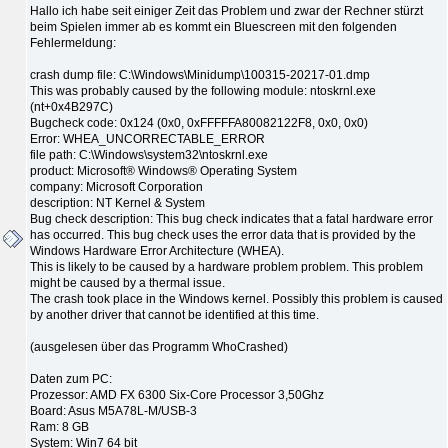
Hallo ich habe seit einiger Zeit das Problem und zwar der Rechner stürzt
beim Spielen immer ab es kommt ein Bluescreen mit den folgenden
Fehlermeldung:
crash dump file: C:\Windows\Minidump\100315-20217-01.dmp
This was probably caused by the following module: ntoskrnl.exe
(nt+0x4B297C)
Bugcheck code: 0x124 (0x0, 0xFFFFFA80082122F8, 0x0, 0x0)
Error: WHEA_UNCORRECTABLE_ERROR
file path: C:\Windows\system32\ntoskrnl.exe
product: Microsoft® Windows® Operating System
company: Microsoft Corporation
description: NT Kernel & System
Bug check description: This bug check indicates that a fatal hardware error
has occurred. This bug check uses the error data that is provided by the
Windows Hardware Error Architecture (WHEA).
This is likely to be caused by a hardware problem problem. This problem
might be caused by a thermal issue.
The crash took place in the Windows kernel. Possibly this problem is caused
by another driver that cannot be identified at this time.
(ausgelesen über das Programm WhoCrashed)
Daten zum PC:
Prozessor: AMD FX 6300 Six-Core Processor 3,50Ghz
Board: Asus M5A78L-M/USB-3
Ram: 8 GB
System: Win7 64 bit