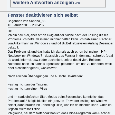
weitere Antworten anzeigen »»
Fenster deaktivieren sich selbst
Begonnen von Sabrina_88
10. Januar 2015, 23:34:07
Hi!
Ich bin neu hier, aber schon ewig auf der Suche nach der Lösung dieses
Problems. Ich hoffe, dass man mir hier helfen kann. Ich hab einen Rechner
von Ankermann mit Windows 7 und 64 Bit Betriebssystem Anfang Dezember
gekauft.
Das Problem ist, und das hatte ich damals auch schon bei meinem HP-
Notebook mit Windows 7 - dass sich das Fenster in dem man schreibt, (egal
ob word, internet, usw.) oder auch nicht, selber deaktiviert. Bei dem
Notebook hatte ich damals irgendwas gefunden, um das zu beheben, weiß
aber nicht mehr genau, was es war.
Nach etlichen Überlegungen und Ausschlusskriterien:
- es lag nicht an der Tastatur,
- es lag nicht an einem Virus
und im stark einfachen Start-Modus beim Systemstart, konnte ich das
Problem auf 2 Möglichkeiten eingrenzen. Entweder, es liegt an Windows
selbst, dann brauch ich unbedingt Hilfe, was ich da machen kann. Oder, es
liegt an Microsoft Office.
Ich glaube, bei dem Notebook hab ich das Office-Programm vom Rechner