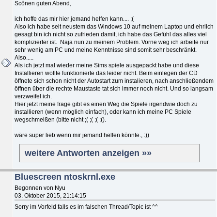
Scönen guten Abend,
ich hoffe das mir hier jemand helfen kann.... ;(
Also ich habe seit neustem das Windows 10 auf meinem Laptop und ehrlich
gesagt bin ich nicht so zufrieden damit, ich habe das Gefühl das alles viel
komplizierter ist. Naja nun zu meinem Problem. Vorne weg ich arbeite nur
sehr wenig am PC und meine Kenntnisse sind somit sehr beschränkt.
Also.....
Als ich jetzt mal wieder meine Sims spiele ausgepackt habe und diese
Installieren wollte funktionierte das leider nicht. Beim einlegen der CD
öffnete sich schon nicht der Autostart zum instalieren, nach anschließendem
öffnen über die rechte Maustaste tat sich immer noch nicht. Und so langsam
verzweifel ich.
Hier jetzt meine frage gibt es einen Weg die Spiele irgendwie doch zu
installieren (wenn möglich einfach), oder kann ich meine PC Spiele
wegschmeißen (bitte nicht ;( ;( ;( ;().
wäre super lieb wenn mir jemand helfen könnte., :))
weitere Antworten anzeigen »»
Bluescreen ntoskrnl.exe
Begonnen von Nyu
03. Oktober 2015, 21:14:15
Sorry im Vorfeld falls es im falschen Thread/Topic ist ^^