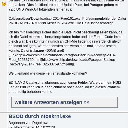
Da dies Extraktionen sind, versuchte ich natürlich sie mit 7Zip / WinRAR zu
entpacken. Dies funktioniere beim Update Pack, bei Paragon geben mir
7Zip UND WinRAR folgenden fehler aus:
C:\Users\User\Downloads\br2014Free101.exe: Prüfsummenfehler der Datei
PROGRAM\GERMAN\br14\setup_x64.exe. Die Datei ist beschädigt.
Ich bin mir allerdings sicher das die Datei nicht beschädigt seien kann, da
ich die Datei mehrmals heruntergeladen habe und der Fehler Code immer
gleich war. Dies könnte natürlich an CHIP.de liegen, das werde ich gleich
nochmal anfügen. Wäre ansonsten nett wenn dies mal jemand testen
könnte. Datei ist knapp 400MB groß
([url=http://www.chip.de/downloads/Paragon-Backup-Recovery-2014-
Free_32533759.html]http://www.chip.de/downloads/Paragon-Backup-
Recovery-2014-Free_32533759.html[/url]).
Weiß jemand wie diese Fehler zustande kommen?
EDIT: AMD Catalyst hat übrigens auch einen Fehler. Wäre dann ein NSIS
Fehler. Bild kann ich leider nichtmehr hochladen, da ich dieses Problem
anderseitig beheben konnte.
weitere Antworten anzeigen »»
BSOD durch ntoskrnl.exe
Begonnen von DogeLawl
02. November 2014, 10:22:28