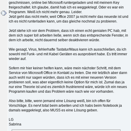
geschmissen, online bei Microsoft runtergeladen und mit meinem Key
freigeschaltet. Ich glaube, damit hab ich es weggekriegt. Oder es war ein
Programm. Weiß ich nicht mehr genau. Leider.
Jetzt geht das nicht mehr, weil Office 2007 ja nicht mehr das neueste ist und
ich es nicht runterladen kann, um das gleiche nochmal zu probieren.
Jetzt stehe ich vor dem Problem, dass ich einen echt genialen PC hab, mit
dem sich super toll arbeiten ließe, wenn sich das entsprechende Fenster, in
dem ich arbeite, nicht dauernd selber deaktivieren würde.
Wie gesagt, Virus, fehlerhafte Tastatur/Maus kann ich ausschließen, da ich
sowohl mit Funk- und mit Kabel Geräten es ausprobiert habe. Es tritt immer
wieder auf.
Sofern mir hier keiner helfen kann, wäre mein nächster Schritt, mit dem
Service von Microsoft Office in Kontakt zu treten. Die mir letztlich aber dann
auch wohl nur sagen würden, dass ich es mit einer neueren Version
probieren soll, was aber eigentlich keine Option für mich ist. Zumal das ja
nur eine Theorie ist und es ziemlich frustrierend wäre, würde ich ein neues
Programm kaufen und das Problem wäre nach wie vor vorhanden.
Also bitte, bitte, wenn jemand eine Lösung weiß, bin ich offen für
Vorschläge. Es nervt total beim arbeiten und ich habs beim Notebook ja
damals weggekriegt, also MUSS es eine Lösung geben.
LG
Sabrina