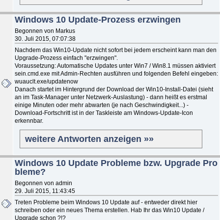
Windows 10 Update-Prozess erzwingen
Begonnen von Markus
30. Juli 2015, 07:07:38
Nachdem das Win10-Update nicht sofort bei jedem erscheint kann man den
Upgrade-Prozess einfach "erzwingen".
Voraussetzung: Automatische Updates unter Win7 / Win8.1 müssen aktiviert
sein.cmd.exe mit Admin-Rechten ausführen und folgenden Befehl eingeben:
wuauclt.exe/updatenow
Danach startet im Hintergrund der Download der Win10-Install-Datei (sieht
an im Task-Manager unter Netzwerk-Auslastung) - dann heißt es erstmal
einige Minuten oder mehr abwarten (je nach Geschwindigkeit...) -
Download-Fortschritt ist in der Taskleiste am Windows-Update-Icon
erkennbar.
weitere Antworten anzeigen »»
Windows 10 Update Probleme bzw. Upgrade Pro
bleme?
Begonnen von admin
29. Juli 2015, 11:43:45
Treten Probleme beim Windows 10 Update auf - entweder direkt hier
schreiben oder ein neues Thema erstellen. Hab Ihr das Win10 Update /
Upgrade schon ?!?