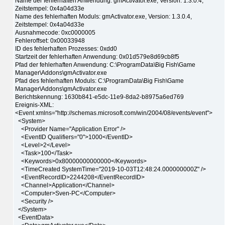
Name der fehlerhaften Anwendung: gmActivator.exe, Version: 1.3.0.4,
Zeitstempel: 0x4a04d33e
Name des fehlerhaften Moduls: gmActivator.exe, Version: 1.3.0.4,
Zeitstempel: 0x4a04d33e
Ausnahmecode: 0xc0000005
Fehleroffset: 0x00033948
ID des fehlerhaften Prozesses: 0xdd0
Startzeit der fehlerhaften Anwendung: 0x01d579e8d69cb8f5
Pfad der fehlerhaften Anwendung: C:\ProgramData\Big Fish\Game
Manager\Addons\gmActivator.exe
Pfad des fehlerhaften Moduls: C:\ProgramData\Big Fish\Game
Manager\Addons\gmActivator.exe
Berichtskennung: 1630b841-e5dc-11e9-8da2-b8975a6ed769
Ereignis-XML:
<Event xmlns="http://schemas.microsoft.com/win/2004/08/events/event">
<System>
<Provider Name="Application Error" />
<EventID Qualifiers="0">1000</EventID>
<Level>2</Level>
<Task>100</Task>
<Keywords>0x80000000000000</Keywords>
<TimeCreated SystemTime="2019-10-03T12:48:24.000000000Z" />
<EventRecordID>2244208</EventRecordID>
<Channel>Application</Channel>
<Computer>Sven-PC</Computer>
<Security />
</System>
<EventData>