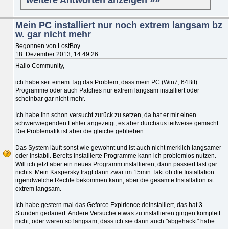
Mein PC installiert nur noch extrem langsam bz
w. gar nicht mehr
Begonnen von LostBoy
18. Dezember 2013, 14:49:26
Hallo Community,
ich habe seit einem Tag das Problem, dass mein PC (Win7, 64Bit)
Programme oder auch Patches nur extrem langsam installiert oder
scheinbar gar nicht mehr.
Ich habe ihn schon versucht zurück zu setzen, da hat er mir einen
schwerwiegenden Fehler angezeigt, es aber durchaus teilweise gemacht.
Die Problematik ist aber die gleiche geblieben.
Das System läuft sonst wie gewohnt und ist auch nicht merklich langsamer
oder instabil. Bereits installierte Programme kann ich problemlos nutzen.
Will ich jetzt aber ein neues Programm installieren, dann passiert fast gar
nichts. Mein Kaspersky fragt dann zwar im 15min Takt ob die Installation
irgendwelche Rechte bekommen kann, aber die gesamte Installation ist
extrem langsam.
Ich habe gestern mal das Geforce Expirience deinstalliert, das hat 3
Stunden gedauert. Andere Versuche etwas zu installieren gingen komplett
nicht, oder waren so langsam, dass ich sie dann auch "abgehackt" habe.