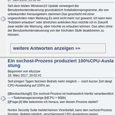
Seit dem letzten Windows10 Update verweigert die
Benutzerkontensteuerung grundsätzlich Installationsprogramme, die von
unbekannten Herausgebern stammen.Das geschieht mit einer
ungewohnten roten Meldung.Es wird nicht mehr nur gewarnt. Ich kann kein
"trotzdem erlauben" oder ähnliches anklicken.Nun möchte ich in Zukunft
zwar weiter die Warnung, aber möchte es erlauben können. Das alles ohne
die Benutzerkontensteuerung von der höchsten Stufe deaktivieren zu
müssen.
weitere Antworten anzeigen »»
Ein svchost-Prozess produziert 100%CPU-Ausla
stung
Begonnen von efuzzyw
18. März 2017, 20:02:41
Seit einigen Tagen fast kein Betrieb mehr möglich --- nach kurzer Zeit steigt
CPU-Auslastung auf 100% an.
[i]Beobachtung[/i]: Ein svchost-Prozess ist mutmasslich hierfür verantwortlich
--- >Taskmanageranzeige [b]CPU > 90[/b].
[i]Frage:[/i] Wie bekomme ich heraus, wer diesen Prozess startet?
Norton Security Suite meldet keinen Virenbefall; kann den svchost-Prozess
löschen, Betrieb möglich, anschliessend CPU-Auslastung gering.