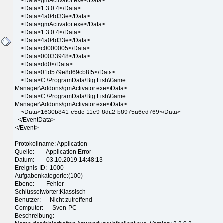
<Data>gmActivator.exe</Data>
<Data>1.3.0.4</Data>
<Data>4a04d33e</Data>
<Data>gmActivator.exe</Data>
<Data>1.3.0.4</Data>
<Data>4a04d33e</Data>
<Data>c0000005</Data>
<Data>00033948</Data>
<Data>dd0</Data>
<Data>01d579e8d69cb8f5</Data>
<Data>C:\ProgramData\Big Fish\Game
Manager\Addons\gmActivator.exe</Data>
<Data>C:\ProgramData\Big Fish\Game
Manager\Addons\gmActivator.exe</Data>
<Data>1630b841-e5dc-11e9-8da2-b8975a6ed769</Data>
</EventData>
</Event>
Protokollname: Application
Quelle: Application Error
Datum: 03.10.2019 14:48:13
Ereignis-ID: 1000
Aufgabenkategorie:(100)
Ebene: Fehler
Schlüsselwörter:Klassisch
Benutzer: Nicht zutreffend
Computer: Sven-PC
Beschreibung: