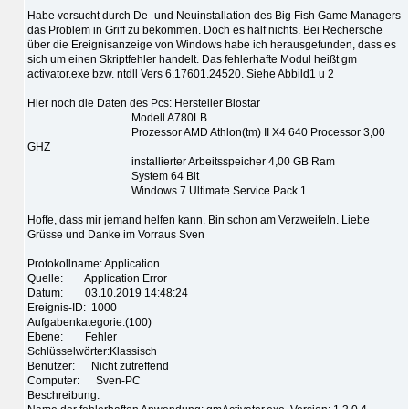
Habe versucht durch De- und Neuinstallation des Big Fish Game Managers
das Problem in Griff zu bekommen. Doch es half nichts. Bei Rechersche
über die Ereignisanzeige von Windows habe ich herausgefunden, dass es
sich um einen Skriptfehler handelt. Das fehlerhafte Modul heißt gm
activator.exe bzw. ntdll Vers 6.17601.24520. Siehe Abbild1 u 2
Hier noch die Daten des Pcs: Hersteller Biostar
Modell A780LB
Prozessor AMD Athlon(tm) II X4 640 Processor 3,00
GHZ
installierter Arbeitsspeicher 4,00 GB Ram
System 64 Bit
Windows 7 Ultimate Service Pack 1
Hoffe, dass mir jemand helfen kann. Bin schon am Verzweifeln. Liebe
Grüsse und Danke im Vorraus Sven
Protokollname: Application
Quelle: Application Error
Datum: 03.10.2019 14:48:24
Ereignis-ID: 1000
Aufgabenkategorie:(100)
Ebene: Fehler
Schlüsselwörter:Klassisch
Benutzer: Nicht zutreffend
Computer: Sven-PC
Beschreibung: