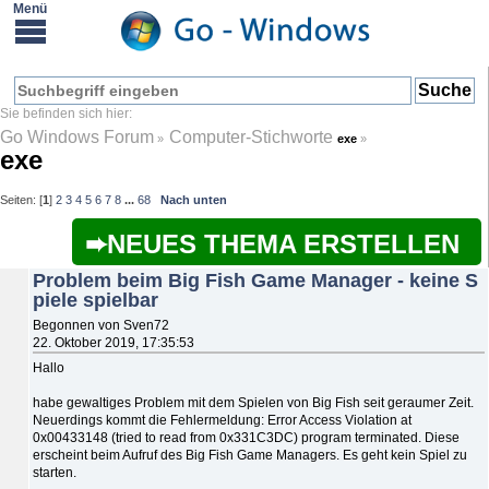
Go Windows Forum
Computer-Stichworte
»
exe
»
exe
Seiten: [
1
]
2
3
4
5
6
7
8
...
68
Nach unten
NEUES THEMA ERSTELLEN
Problem beim Big Fish Game Manager - keine S
piele spielbar
Begonnen von Sven72
22. Oktober 2019, 17:35:53
Hallo
habe gewaltiges Problem mit dem Spielen von Big Fish seit geraumer Zeit.
Neuerdings kommt die Fehlermeldung: Error Access Violation at
0x00433148 (tried to read from 0x331C3DC) program terminated. Diese
erscheint beim Aufruf des Big Fish Game Managers. Es geht kein Spiel zu
starten.