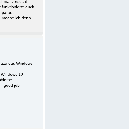
chmal versucht:
 funktionierte auch
eparautr
en mache ich denn
 dazu das Windows
et Windows 10
obleme.
 - good job