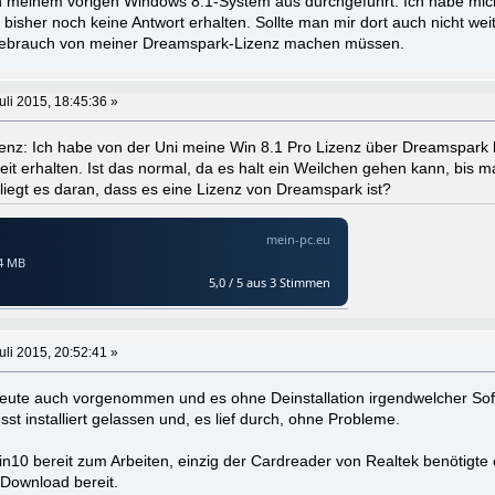
n meinem vorigen Windows 8.1-System aus durchgeführt. Ich habe mic
bisher noch keine Antwort erhalten. Sollte man mir dort auch nicht wei
Gebrauch von meiner Dreamspark-Lizenz machen müssen.
uli 2015, 18:45:36 »
nz: Ich habe von der Uni meine Win 8.1 Pro Lizenz über Dreamspark
it erhalten. Ist das normal, da es halt ein Weilchen gehen kann, bis
liegt es daran, dass es eine Lizenz von Dreamspark ist?
uli 2015, 20:52:41 »
eute auch vorgenommen und es ohne Deinstallation irgendwelcher Soft
st installiert gelassen und, es lief durch, ohne Probleme.
10 bereit zum Arbeiten, einzig der Cardreader von Realtek benötigte 
 Download bereit.