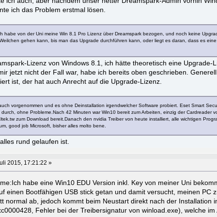
te ich auch, aber nachdem unser netter Dreamspark-Admin vorhin Wi
nnte ich das Problem erstmal lösen.
h habe von der Uni meine Win 8.1 Pro Lizenz über Dreamspark bezogen, und noch keine Upgrade
n Weilchen gehen kann, bis man das Upgrade durchführen kann, oder liegt es daran, dass es ein
amspark-Lizenz von Windows 8.1, ich hätte theoretisch eine Upgrade-L
 jetzt nicht der Fall war, habe ich bereits oben geschrieben. Generell 
rt ist, der hat auch Anrecht auf die Upgrade-Lizenz.
uch vorgenommen und es ohne Deinstallation irgendwelcher Software probiert. Eset Smart Secur
lief durch, ohne Probleme.Nach 42 Minuten war Win10 bereit zum Arbeiten, einzig der Cardreader v
altek.tw zum Download bereit.Danach den nvidia Treiber von heute installiert, alle wichtigen Pro
um, good job Microsoft, bisher alles molto bene.
alles rund gelaufen ist.
uli 2015, 17:21:22 »
me:Ich habe eine Win10 EDU Version inkl. Key von meiner Uni bekom
 einen Bootfähigen USB stick getan und damit versucht, meinen PC zu 
tt normal ab, jedoch kommt beim Neustart direkt nach der Installation 
c0000428, Fehler bei der Treibersignatur von winload.exe), welche i