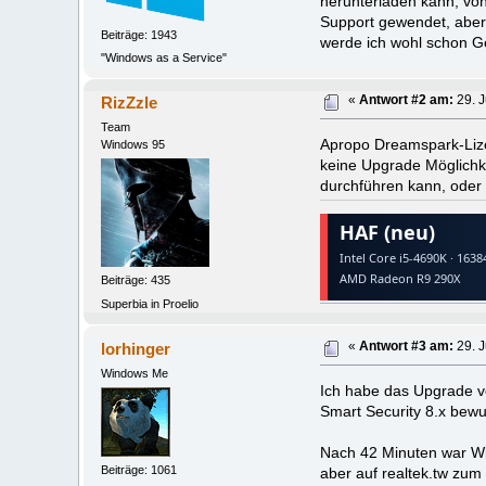
herunterladen kann, vo
Support gewendet, aber 
Beiträge: 1943
werde ich wohl schon 
"Windows as a Service"
RizZzle
«
Antwort #2 am:
29. J
Team
Apropo Dreamspark-Lize
Windows 95
keine Upgrade Möglichke
durchführen kann, oder 
Beiträge: 435
Superbia in Proelio
lorhinger
«
Antwort #3 am:
29. J
Windows Me
Ich habe das Upgrade v
Smart Security 8.x bewus
Nach 42 Minuten war Win
Beiträge: 1061
aber auf realtek.tw zum