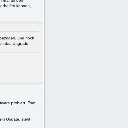
h mal an den
terhelfen können,
 bezogen, und noch
 man das Upgrade
ware probiert. Eset
ein Update, steht