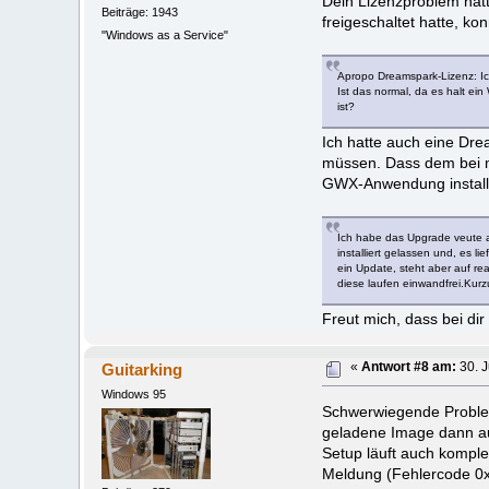
Dein Lizenzproblem hat
Beiträge: 1943
freigeschaltet hatte, ko
"Windows as a Service"
Apropo Dreamspark-Lizenz: Ic
Ist das normal, da es halt ei
ist?
Ich hatte auch eine Dre
müssen. Dass dem bei mir
GWX-Anwendung installie
Ich habe das Upgrade veute a
installiert gelassen und, es 
ein Update, steht aber auf re
diese laufen einwandfrei.Kurz
Freut mich, dass bei dir 
Guitarking
«
Antwort #8 am:
30. J
Windows 95
Schwerwiegende Proble
geladene Image dann auf
Setup läuft auch komple
Meldung (Fehlercode 0x