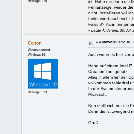
Beiträge: 279
ist. Habe mir dann die 
Fehlanzeige, wieder die
nicht. Installieren wi
funktioniert auch nicht.
Falsch!? Kann mir jeman
«
Letzte Änderung: 30. Juli 
Canon
«
Antwort #9 am:
30. J
Weltenbummler
Auch wenn es hier vorra
Windows 95
Habe auf einem Intel i
Creation Tool genutzt.
Alles in allem lief der
vollkommen fehlerfrei u
In der Systemsteuerung 
Beiträge: 323
Microsoft.
Nun stellt sich nur die 
Denn die ist zwingend n
Gruß