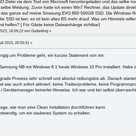
ISO Datei via dem Tool von Microsoft heruntergeladen und das selbe no
 selbe Meldung. Zuvor hatte ich einen Win7 Rechner, das Update direkt
ll ich das ganze auf meine Smasung EVO 850 500GB SSD. Die WIndows R
 Die SSD ist leer, es ist kein altes BS mehr drauf. Was um Himmels will
d helfen? [ Für Gäste keine Dateianhänge sichtbar]
2015, 18:09:22 von Guitarking
»
uli 2015, 20:50:31 »
ngig um Probleme geht, ein kurzes Statement von mir:
7 Samsung NB mit Windows 8.1 heute Windows 10 Pro installiert. Habe
 Upgrade Prozess sehr schnell und absolut reibungslos ab. Danach start
nd war auch sofort aktiviert. keine Treiberprobleme, keine Programmpr
/ Gerätemanager keinerlei Hinweise. Ich war und bin selbst überrascht
Frage, wie man eine Clean Installation durchführen kann.
otwendig, um ein sauberes System zu erhalten.