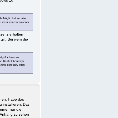
ndows 10
 Möglichkeit erhalten.
e Lizenz von Dreamspark
izenz erhalten
gilt: Bei wem die
ity 8.x bewusst
on Realtek benötigte
gramme getestet, auch
men. Habe das
installieren. Das
immer nur die
m Anhang zu sehen