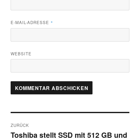
E-MAIL-ADRESSE
*
WEBSITE
Beitragsnavigation
ZURÜCK
Toshiba stellt SSD mit 512 GB und
Vorheriger