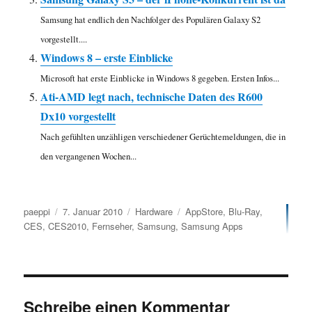
Samsung hat endlich den Nachfolger des Populären Galaxy S2
vorgestellt....
Windows 8 – erste Einblicke
Microsoft hat erste Einblicke in Windows 8 gegeben. Ersten Infos...
Ati-AMD legt nach, technische Daten des R600
Dx10 vorgestellt
Nach gefühlten unzähligen verschiedener Gerüchtemeldungen, die in
den vergangenen Wochen...
Autor
Veröffentlicht
Kategorien
Schlagwörter
paeppi
7. Januar 2010
Hardware
AppStore
,
Blu-Ray
,
am
CES
,
CES2010
,
Fernseher
,
Samsung
,
Samsung Apps
Schreibe einen Kommentar