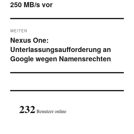
250 MB/s vor
Beitrag:
WEITER
Nexus One:
Nächster
Unterlassungsaufforderung an
Beitrag:
Google wegen Namensrechten
232
Benutzer online