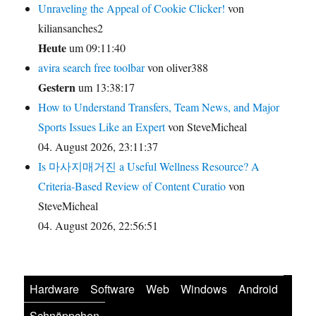
Unraveling the Appeal of Cookie Clicker!
von
kiliansanches2
Heute
um 09:11:40
avira search free toolbar
von oliver388
Gestern
um 13:38:17
How to Understand Transfers, Team News, and Major
Sports Issues Like an Expert
von SteveMicheal
04. August 2026, 23:11:37
Is 마사지매거진 a Useful Wellness Resource? A
Criteria-Based Review of Content Curatio
von
SteveMicheal
04. August 2026, 22:56:51
Hardware
Software
Web
Windows
Android
Schnäppchen