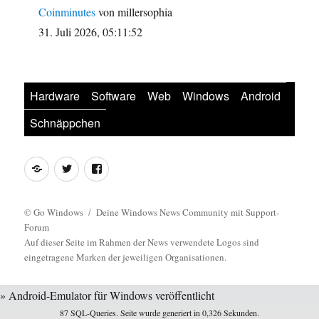
Coinminutes
von millersophia
31. Juli 2026, 05:11:52
Hardware
Software
Web
Windows
Android
Schnäppchen
Feed
Twitter
Facebook
©
Go Windows
Deine Windows News Community mit Support-
Forum
Auf dieser Seite im Rahmen der News verwendete Logos sind
eingetragene Marken der jeweiligen Organisationen.
» Android-Emulator für Windows veröffentlicht
87 SQL-Queries. Seite wurde generiert in 0,326 Sekunden.