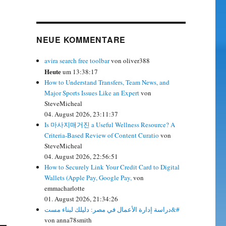
NEUE KOMMENTARE
avira search free toolbar
von oliver388
Heute
um 13:38:17
How to Understand Transfers, Team News, and
Major Sports Issues Like an Expert
von
SteveMicheal
04. August 2026, 23:11:37
Is 마사지매거진 a Useful Wellness Resource? A
Criteria-Based Review of Content Curatio
von
SteveMicheal
04. August 2026, 22:56:51
How to Securely Link Your Credit Card to Digital
Wallets (Apple Pay, Google Pay,
von
emmacharlotte
01. August 2026, 21:34:26
دراسة إدارة الأعمال في مصر: دليلك لبناء مست&#
von anna78smith