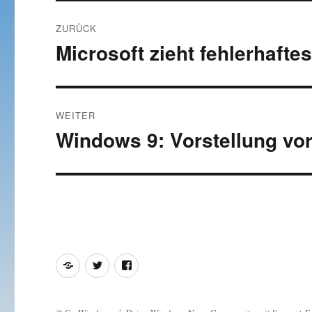
Beitragsnavigation
ZURÜCK
Microsoft zieht fehlerhafte
Vorheriger
Beitrag:
WEITER
Windows 9: Vorstellung vo
Nächster
Beitrag:
Feed
Twitter
Facebook