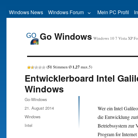
Windows News
Windows Forum
Mein PC Profil
I
Go Windows
Windows 10 7 Vista XP F
51
1,27
(
Stimmen Ø
max.
5
)
Entwicklerboard Intel Gali
Windows
Autor
Go-Windows
Veröffentlicht
21. August 2014
Wer ein Intel Galile
am
Kategorien
Windows
die Entwicklung zurü
Schlagwörter
Intel
Betriebssystem zur V
Program for Internet 