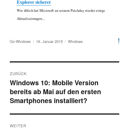
Explorer sicherer
Wie üblich hat Microsoft an seinem Patchday wieder einige
Aktualisierungen...
Autor
Veröffentlicht
Kategorien
Go-Windows
16. Januar 2015
Windows
am
Beitragsnavigation
ZURÜCK
Windows 10: Mobile Version
Vorheriger
bereits ab Mai auf den ersten
Beitrag:
Smartphones installiert?
WEITER