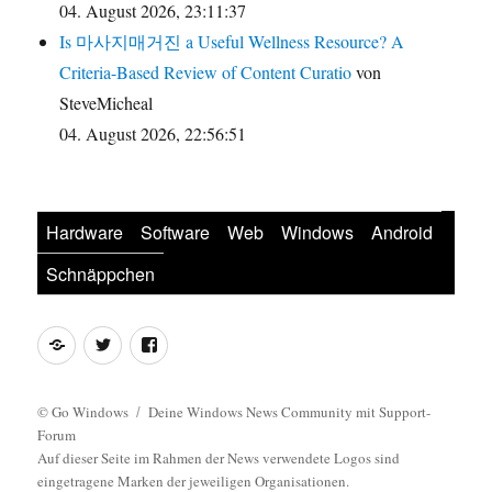
04. August 2026, 23:11:37
Is 마사지매거진 a Useful Wellness Resource? A
Criteria-Based Review of Content Curatio
von
SteveMicheal
04. August 2026, 22:56:51
Hardware
Software
Web
Windows
Android
Schnäppchen
Feed
Twitter
Facebook
©
Go Windows
Deine Windows News Community mit Support-
Forum
Auf dieser Seite im Rahmen der News verwendete Logos sind
eingetragene Marken der jeweiligen Organisationen.