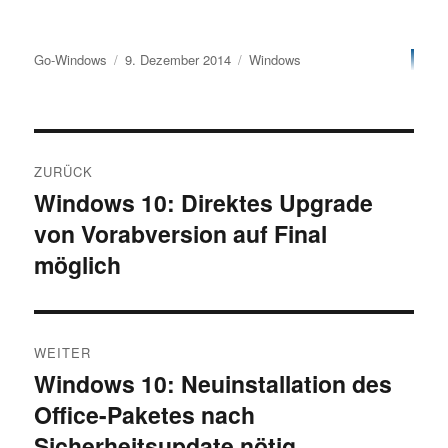
Autor
Veröffentlicht
Kategorien
Go-Windows
9. Dezember 2014
Windows
am
Beitragsnavigation
ZURÜCK
Windows 10: Direktes Upgrade
Vorheriger
von Vorabversion auf Final
Beitrag:
möglich
WEITER
Windows 10: Neuinstallation des
Nächster
Office-Paketes nach
Beitrag:
Sicherheitsupdate nötig