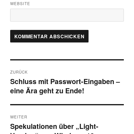
WEBSITE
Beitragsnavigation
ZURÜCK
Schluss mit Passwort-Eingaben –
Vorheriger
eine Ära geht zu Ende!
Beitrag:
WEITER
Spekulationen über „Light-
Nächster