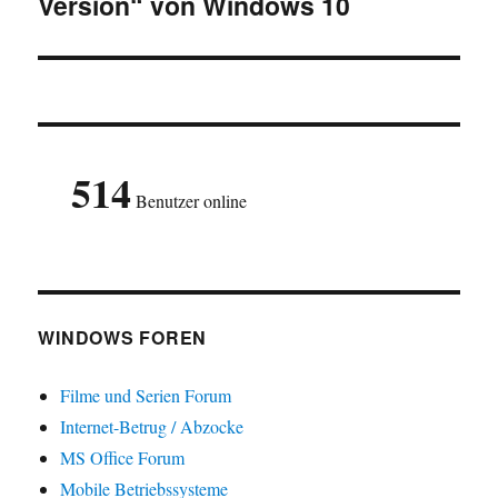
Version“ von Windows 10
Beitrag:
514
Benutzer online
WINDOWS FOREN
Filme und Serien Forum
Internet-Betrug / Abzocke
MS Office Forum
Mobile Betriebssysteme