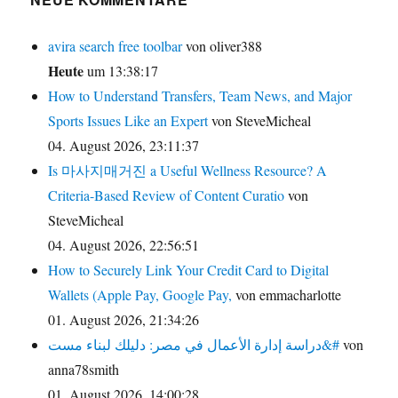
avira search free toolbar
von oliver388
Heute
um 13:38:17
How to Understand Transfers, Team News, and Major
Sports Issues Like an Expert
von SteveMicheal
04. August 2026, 23:11:37
Is 마사지매거진 a Useful Wellness Resource? A
Criteria-Based Review of Content Curatio
von
SteveMicheal
04. August 2026, 22:56:51
How to Securely Link Your Credit Card to Digital
Wallets (Apple Pay, Google Pay,
von emmacharlotte
01. August 2026, 21:34:26
دراسة إدارة الأعمال في مصر: دليلك لبناء مست&#
von
anna78smith
01. August 2026, 14:00:28