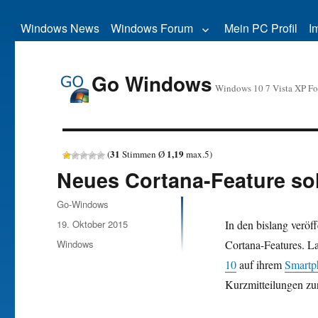
Windows News
Windows Forum
Mein PC Profil
I
Go Windows
Windows 10 7 Vista XP F
31
1,19
(
Stimmen Ø
max.
5
)
Neues Cortana-Feature so
Autor
Go-Windows
Veröffentlicht
19. Oktober 2015
In den bislang veröf
am
Kategorien
Windows
Cortana-Features. La
10
auf ihrem
Smartp
Kurzmitteilungen zur