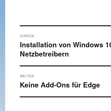
Beitragsnavigation
ZURÜCK
Installation von Windows 
Vorheriger
Beitrag:
Netzbetreibern
WEITER
Keine Add-Ons für Edge
Nächster
Beitrag: