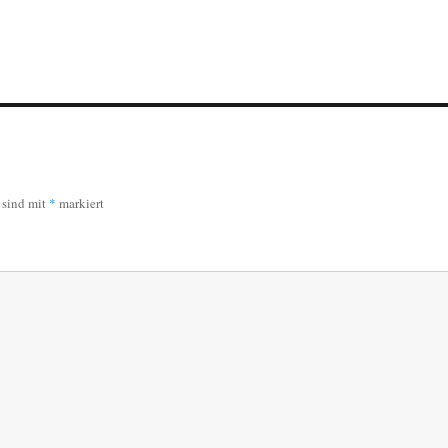
r sind mit
*
markiert