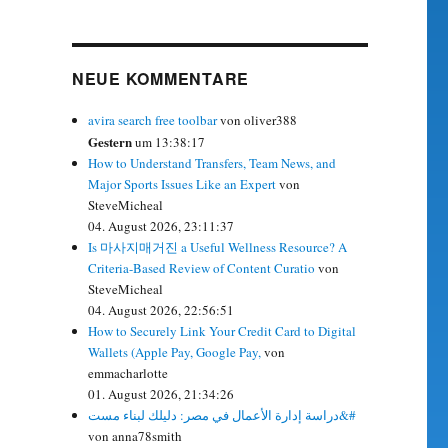
NEUE KOMMENTARE
avira search free toolbar
von oliver388
Gestern
um 13:38:17
How to Understand Transfers, Team News, and
Major Sports Issues Like an Expert
von
SteveMicheal
04. August 2026, 23:11:37
Is 마사지매거진 a Useful Wellness Resource? A
Criteria-Based Review of Content Curatio
von
SteveMicheal
04. August 2026, 22:56:51
How to Securely Link Your Credit Card to Digital
Wallets (Apple Pay, Google Pay,
von
emmacharlotte
01. August 2026, 21:34:26
دراسة إدارة الأعمال في مصر: دليلك لبناء مست&#
von anna78smith