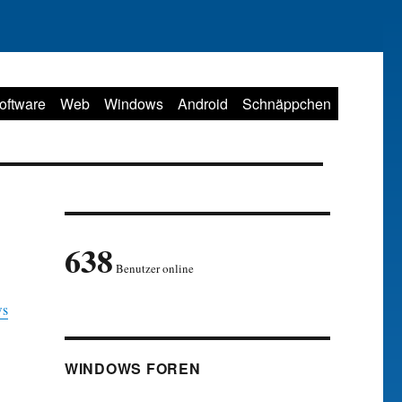
oftware
Web
Windows
Android
Schnäppchen
638
Benutzer online
ws
WINDOWS FOREN