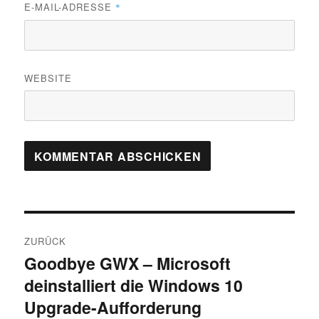
E-MAIL-ADRESSE
*
WEBSITE
Beitragsnavigation
ZURÜCK
Goodbye GWX – Microsoft
Vorheriger
deinstalliert die Windows 10
Beitrag:
Upgrade-Aufforderung