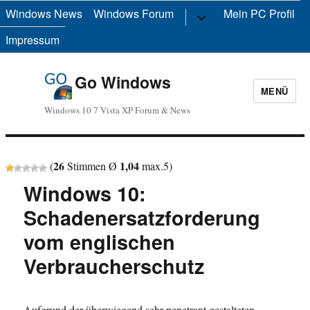
Windows News
Windows Forum
Untermenü
Mein PC Profil
anzeigen
Impressum
Go Windows
MENÜ
Windows 10 7 Vista XP Forum & News
26
1,04
(
Stimmen Ø
max.
5
)
Windows 10:
Schadenersatzforderung
vom englischen
Verbraucherschutz
Aufgrund der überwiegend sehr penetrant gestalteten