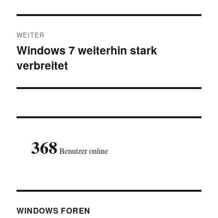
WEITER
Windows 7 weiterhin stark
Nächster
verbreitet
Beitrag:
368
Benutzer online
WINDOWS FOREN