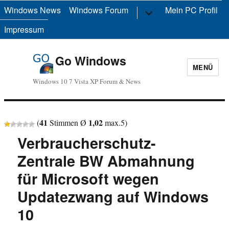
Windows News
Windows Forum
Untermenü
Mein PC Profil
anzeigen
Impressum
Go Windows
MENÜ
Windows 10 7 Vista XP Forum & News
41
1,02
(
Stimmen Ø
max.
5
)
Verbraucherschutz-
Zentrale BW Abmahnung
für Microsoft wegen
Updatezwang auf Windows
10