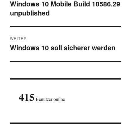
Windows 10 Mobile Build 10586.29
Vorheriger
unpublished
Beitrag:
WEITER
Windows 10 soll sicherer werden
Nächster
Beitrag:
415
Benutzer online