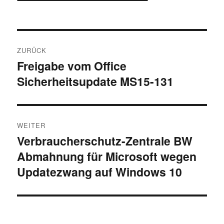
Beitragsnavigation
ZURÜCK
Freigabe vom Office
Vorheriger
Sicherheitsupdate MS15-131
Beitrag:
WEITER
Verbraucherschutz-Zentrale BW
Nächster
Abmahnung für Microsoft wegen
Beitrag:
Updatezwang auf Windows 10