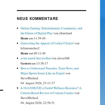
NEUE KOMMENTARE
Online Gaming: Entertainment, Community, and
the Future of Digital Play
von ellaroland
Heute
um 11:59:49
Unraveling the Appeal of Cookie Clicker!
von
kiliansanches2
Heute
um 09:11:40
avira search free toolbar
von oliver388
Gestern
um 13:38:17
How to Understand Transfers, Team News, and
Major Sports Issues Like an Expert
von
SteveMicheal
04. August 2026, 23:11:37
Is 마사지매거진 a Useful Wellness Resource? A
Criteria-Based Review of Content Curatio
von
SteveMicheal
04. August 2026, 22:56:51