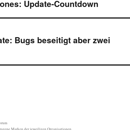
hones: Update-Countdown
e: Bugs beseitigt aber zwei
orum
ragene Marken der jeweiligen Organisationen.