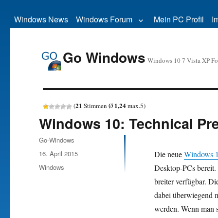
Windows News
Windows Forum
Mein PC Profil
I
Go Windows
Windows 10 7 Vista XP F
21
1,24
(
Stimmen Ø
max.
5
)
Windows 10: Technical Prev
Autor
Go-Windows
Veröffentlicht
16. April 2015
Die neue
Windows 
am
Kategorien
Windows
Desktop-PCs bereit.
breiter verfügbar. D
dabei überwiegend m
werden. Wenn man si