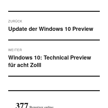
Beitragsnavigation
ZURÜCK
Update der Windows 10 Preview
Vorheriger
Beitrag:
WEITER
Windows 10: Technical Preview
Nächster
für acht Zolll
Beitrag:
377
Benutzer online