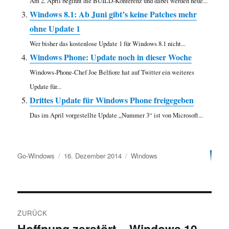
Am 2. April beginnt die BUILD-Konferenz und dabei werden neue...
Windows 8.1: Ab Juni gibt’s keine Patches mehr
ohne Update 1
Wer bisher das kostenlose Update 1 für Windows 8.1 nicht...
Windows Phone: Update noch in dieser Woche
Windows-Phone-Chef Joe Belfiore hat auf Twitter ein weiteres
Update für...
Drittes Update für Windows Phone freigegeben
Das im April vorgestellte Update „Nummer 3“ ist von Microsoft...
Autor
Veröffentlicht
Kategorien
Go-Windows
16. Dezember 2014
Windows
am
Beitragsnavigation
ZURÜCK
Hoffnung zerstört – Windows 10
Vorheriger