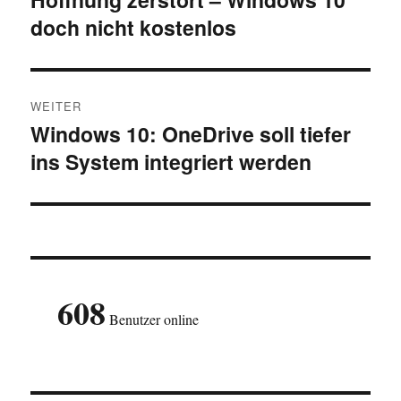
doch nicht kostenlos
Beitrag:
WEITER
Windows 10: OneDrive soll tiefer
Nächster
ins System integriert werden
Beitrag:
608
Benutzer online