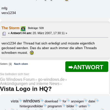
mfg
verx1234
The Storm
Beiträge: 509
«
Antwort #4 am:
20. März 2007, 17:30:11 »
verx1234 der Thread hat sich erledigt und müsste eigentlich
geclosed werden. Das du aber auch immer die alten Threads
schreiben musst.
Seiten: [
1
]
Nach oben
ANTWORT
Go Windows Forum
go-windows.de
»
»
Ankündigungen und interne News
»
Vista Logo in HQ?
windows
vista
download
anzeigen
datei
for
programm
hintergrundbilder
bilder
unten