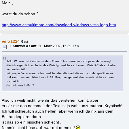
Moin ,
warst du da schon ?
http://www.vistaultimate.com/download-windows-vista-logo.htm
verx1234
Gast
«
Antwort #3 am:
20. März 2007, 16:39:17 »
Hallo! Wusste nicht wohin mit dem Thread! Also wenn er nicht passt dann sorry!
Was ich eigentlich suche ist das Vista lgo welches auf einem Vista PC als aufkleber
vorhanden ist!
bei google findet mann schon welche aber die sind alle nich von der quali her so
gut! kann zwar nen bisschen mit Bild Progu umgehen! aber soweit reicht es dann
doch nicht!
aknn vllt. wer helfen?
Also ich weiß nicht, wie ihr das verstehen könnt, aber:
erklär mir das nochmal, der Text ist ja wohl unzumutbar. Kryptisch!
Ich will schließlich auch helfen, aber wenn ich da nix aus dem
Beitrag kapiere, dann
ist das so ein bisschen schlecht ...
Nimm's nicht böse auf, war gut gemeint!