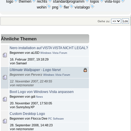
logo
themen
rechts
standardprogramm
logos
vista-logo
wohin
png
fler
vistalogo
Gehe zu:
Ähnliche Themen
Nero installation auf VISTA VISTA NICHT LEGAL?
Begonnen von aLiSD
Windows Vista Forum
16. Februar 2007, 19:18:29
von Samael
Ultimate Wallpaper - Logo Nervt
Begonnen von Perverz
Windows Vista Forum
12. November 2007, 22:49:55
von netzmonster
Boot Logo von Windows Vista anpassen
Begonnen von gdi
News
20. November 2007, 17:50:05
von SunnyboyXP
Custom Desktop Logo
Begonnen von Flocca Dee
PC Software
28. September 2008, 14:48:23
von netzmonster