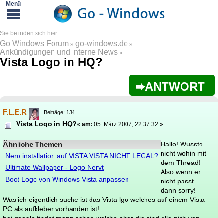
Go Windows Forum
go-windows.de
»
»
Ankündigungen und interne News
»
Vista Logo in HQ?
ANTWORT
F.L.E.R
Beiträge: 134
Vista Logo in HQ?
«
am:
05. März 2007, 22:37:32 »
Ähnliche Themen
Hallo! Wusste
nicht wohin mit
Nero installation auf VISTA VISTA NICHT LEGAL?
dem Thread!
Ultimate Wallpaper - Logo Nervt
Also wenn er
Boot Logo von Windows Vista anpassen
nicht passt
dann sorry!
Was ich eigentlich suche ist das Vista lgo welches auf einem Vista
PC als aufkleber vorhanden ist!