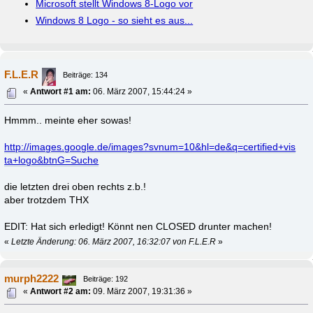
Microsoft stellt Windows 8-Logo vor
Windows 8 Logo - so sieht es aus...
F.L.E.R
Beiträge: 134
«
Antwort #1 am:
06. März 2007, 15:44:24 »
Hmmm.. meinte eher sowas!
http://images.google.de/images?svnum=10&hl=de&q=certified+vis
ta+logo&btnG=Suche
die letzten drei oben rechts z.b.!
aber trotzdem THX
EDIT: Hat sich erledigt! Könnt nen CLOSED drunter machen!
«
Letzte Änderung: 06. März 2007, 16:32:07 von F.L.E.R
»
murph2222
Beiträge: 192
«
Antwort #2 am:
09. März 2007, 19:31:36 »