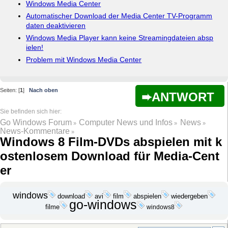
Windows Media Center
Automatischer Download der Media Center TV-Programm
daten deaktivieren
Windows Media Player kann keine Streamingdateien absp
ielen!
Problem mit Windows Media Center
Seiten: [
1
]
Nach oben
ANTWORT
Go Windows Forum
Computer News und Infos
News
»
»
»
News-Kommentare
»
Windows 8 Film-DVDs abspielen mit k
ostenlosem Download für Media-Cent
er
windows
download
avi
film
abspielen
wiedergeben
go-windows
filme
windows8