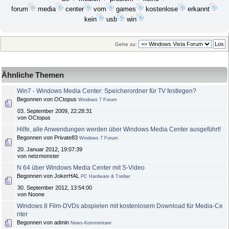
media
erkannt
forum
center
vom
games
kostenlose
kein
usb
win
Gehe zu:
Ähnliche Themen
Win7 - Windows Media Center: Speicherordner für TV festlegen?
Begonnen von OCtopus
Windows 7 Forum
03. September 2009, 22:28:31
von OCtopus
Hilfe, alle Anwendungen werden über Windows Media Center ausgeführt!
Begonnen von Private83
Windows 7 Forum
20. Januar 2012, 19:07:39
von netzmonster
N 64 über Windows Media Center mit S-Video
Begonnen von JokerHAL
PC Hardware & Treiber
30. September 2012, 13:54:00
von Noone
Windows 8 Film-DVDs abspielen mit kostenlosem Download für Media-Ce
nter
Begonnen von admin
News-Kommentare