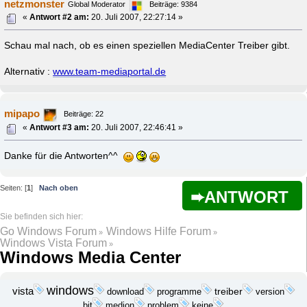
netzmonster
Global Moderator
Beiträge: 9384
«
Antwort #2 am:
20. Juli 2007, 22:27:14 »
Schau mal nach, ob es einen speziellen MediaCenter Treiber gibt.
Alternativ :
www.team-mediaportal.de
mipapo
Beiträge: 22
«
Antwort #3 am:
20. Juli 2007, 22:46:41 »
Danke für die Antworten^^
Seiten: [
1
]
Nach oben
ANTWORT
Go Windows Forum
Windows Hilfe Forum
»
»
Windows Vista Forum
»
Windows Media Center
windows
vista
download
programme
treiber
version
bit
medion
problem
keine