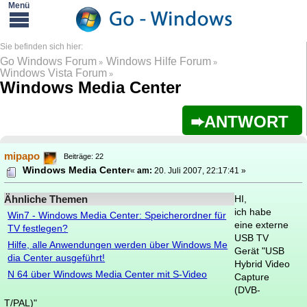
Go Windows Forum
Windows Hilfe Forum
»
»
Windows Vista Forum
»
Windows Media Center
ANTWORT
mipapo
Beiträge: 22
Windows Media Center
«
am:
20. Juli 2007, 22:17:41 »
Ähnliche Themen
HI,
ich habe
Win7 - Windows Media Center: Speicherordner für
eine externe
TV festlegen?
USB TV
Hilfe, alle Anwendungen werden über Windows Me
Gerät "USB
dia Center ausgeführt!
Hybrid Video
N 64 über Windows Media Center mit S-Video
Capture
(DVB-
T/PAL)"