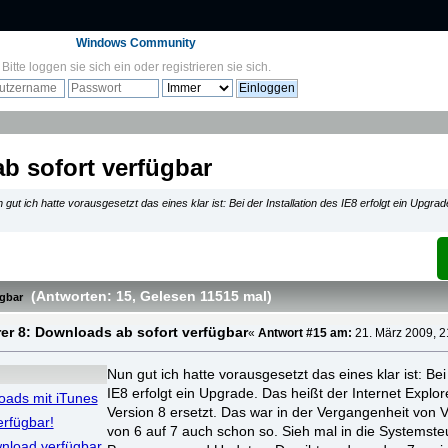
Windows Community
Bitte
loggen sie sich ein
oder
registrieren sie sich
.
ab sofort verfügbar
 gut ich hatte vorausgesetzt das eines klar ist: Bei der Installation des IE8 erfolgt ein Upgrad
(Antworten: 15
, Gelesen 11515 mal
)
ügbar
rer 8: Downloads ab sofort verfügbar
«
Antwort #15 am:
21. März 2009, 2
Nun gut ich hatte vorausgesetzt das eines klar ist: Bei 
IE8 erfolgt ein Upgrade. Das heißt der Internet Explor
oads mit iTunes
Version 8 ersetzt. Das war in der Vergangenheit von V
erfügbar!
von 6 auf 7 auch schon so. Sieh mal in die Systemste
wnload verfügbar