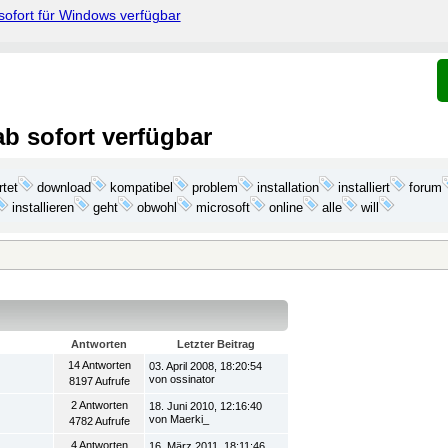
ofort für Windows verfügbar
ab sofort verfügbar
rtet
download
problem
installation
kompatibel
installiert
forum
installieren
geht
microsoft
obwohl
online
alle
will
Antworten
Letzter Beitrag
14 Antworten
03. April 2008, 18:20:54
von ossinator
8197 Aufrufe
2 Antworten
18. Juni 2010, 12:16:40
von Maerki_
4782 Aufrufe
4 Antworten
16. März 2011, 18:11:46