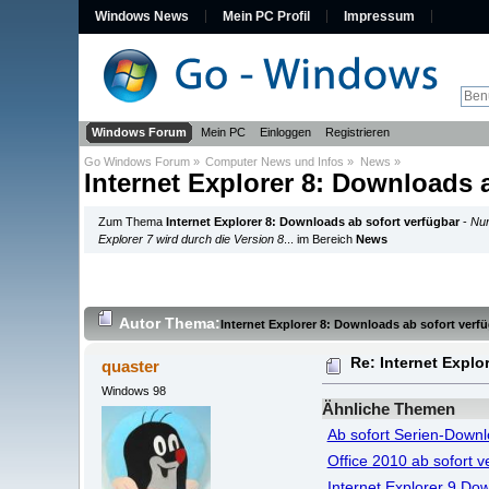
Windows News
Mein PC Profil
Impressum
Windows Forum
Mein PC
Einloggen
Registrieren
Go Windows Forum
»
Computer News und Infos
»
News
»
Internet Explorer 8: Downloads 
Zum Thema
Internet Explorer 8: Downloads ab sofort verfügbar
-
Nun
Explorer 7 wird durch die Version 8
... im Bereich
News
Autor
Thema:
Internet Explorer 8: Downloads ab sofort verf
Re: Internet Explo
quaster
Windows 98
Ähnliche Themen
Ab sofort Serien-Downl
Office 2010 ab sofort v
Internet Explorer 9 Do