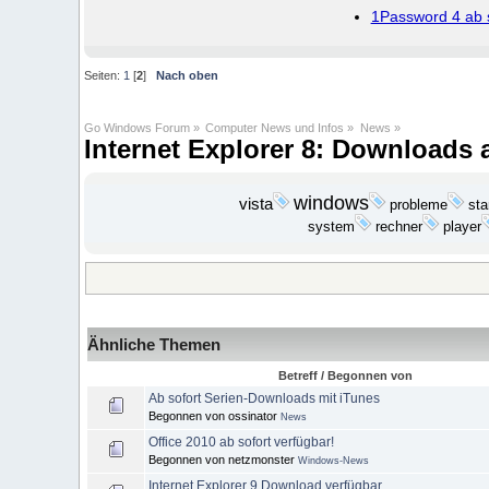
1Password 4 ab s
Seiten:
1
[
2
]
Nach oben
Go Windows Forum
»
Computer News und Infos
»
News
»
Internet Explorer 8: Downloads 
windows
vista
probleme
sta
player
system
rechner
Ähnliche Themen
Betreff / Begonnen von
Ab sofort Serien-Downloads mit iTunes
Begonnen von ossinator
News
Office 2010 ab sofort verfügbar!
Begonnen von netzmonster
Windows-News
Internet Explorer 9 Download verfügbar