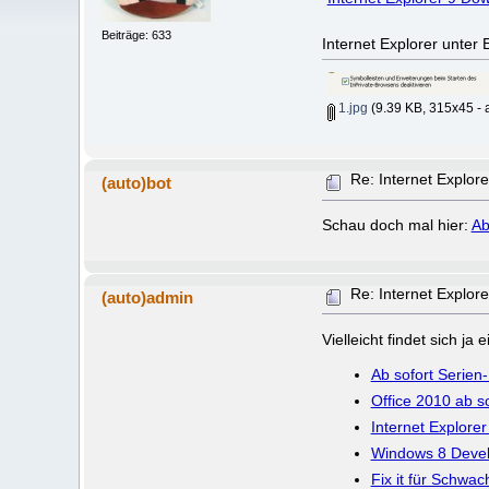
Beiträge: 633
Internet Explorer unter
1.jpg
(9.39 KB, 315x45 - 
Re: Internet Explor
(auto)bot
Schau doch mal hier:
Ab
Re: Internet Explor
(auto)admin
Vielleicht findet sich j
Ab sofort Serien
Office 2010 ab so
Internet Explore
Windows 8 Develo
Fix it für Schwac