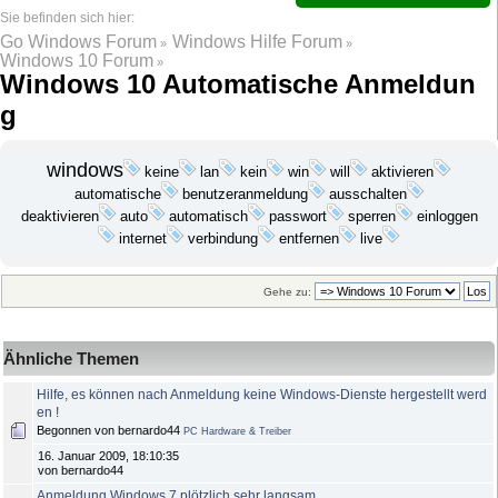
Go Windows Forum
Windows Hilfe Forum
»
»
Windows 10 Forum
»
Windows 10 Automatische Anmeldun
g
windows
keine
lan
kein
win
aktivieren
will
automatische
benutzeranmeldung
ausschalten
passwort
deaktivieren
auto
automatisch
sperren
einloggen
internet
verbindung
live
entfernen
Gehe zu:
Ähnliche Themen
Hilfe, es können nach Anmeldung keine Windows-Dienste hergestellt werd
en !
Begonnen von bernardo44
PC Hardware & Treiber
16. Januar 2009, 18:10:35
von bernardo44
Anmeldung Windows 7 plötzlich sehr langsam