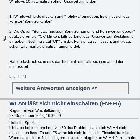
Windows 10 automatisch ohne Passwort anmelden:
1. [Windows]-Taste drücken und "netplwiz" eingeben. Es öffnet sich das
Fenster "Benutzerkonten".
2. Die Option "Benutzer müssen Benutzernamen und Kennwort eingeben"
deaktivieren, auf "OK" klicken, falls verlangt das Passwort zur Bestätigung
eingeben. Nochmals auf "OK" um das Fenster zu schliessen, und tadaa,
schon wird man automatisch angemeldet.
Hab gedacht ich schmeiss das hier mal rein, falls sich jemand dafür
interessiert.
[attach=1]
weitere Antworten anzeigen »»
WLAN läßt sich nicht einschalten (FN+F5)
Begonnen von Wachtelkoenigin
23. September 2014, 16:32:09
Hallo ihr Spezies,
ich habe bei meinem Lenovo x60 das Problem, dass sich WLAN nicht
einschalten lässt. Fn und F5 wenn ich nicht irre, ist die Einschaltfunktion.
Wenn das so ist, möchte ich gerne statt der integrierten WLAN-Funktion den