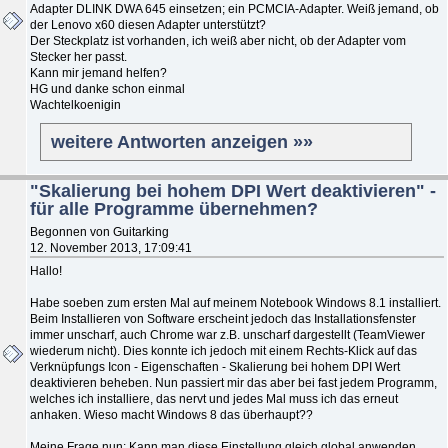
Adapter DLINK DWA 645 einsetzen; ein PCMCIA-Adapter. Weiß jemand, ob
der Lenovo x60 diesen Adapter unterstützt?
Der Steckplatz ist vorhanden, ich weiß aber nicht, ob der Adapter vom
Stecker her passt.
Kann mir jemand helfen?
HG und danke schon einmal
Wachtelkoenigin
weitere Antworten anzeigen »»
"Skalierung bei hohem DPI Wert deaktivieren" -
für alle Programme übernehmen?
Begonnen von Guitarking
12. November 2013, 17:09:41
Hallo!
Habe soeben zum ersten Mal auf meinem Notebook Windows 8.1 installiert.
Beim Installieren von Software erscheint jedoch das Installationsfenster
immer unscharf, auch Chrome war z.B. unscharf dargestellt (TeamViewer
wiederum nicht). Dies konnte ich jedoch mit einem Rechts-Klick auf das
Verknüpfungs Icon - Eigenschaften - Skalierung bei hohem DPI Wert
deaktivieren beheben. Nun passiert mir das aber bei fast jedem Programm,
welches ich installiere, das nervt und jedes Mal muss ich das erneut
anhaken. Wieso macht Windows 8 das überhaupt??
Meine Frage nun: Kann man diese Einstellung gleich global anwenden,