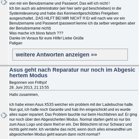
von mir ein Benutzername und Passwort. Das will ich nicht !
Ich bin auch als administrator (wir hier sehr gut beschrieben) in die
Systemsteuerung und habe das Kennwortgeschütztes Freigeben
ausgeschaltet...DAS HILFT BEI MIR NICHT !!! Er will nach wie vor ein
Benutzername und Passwort (passwort kenne ich da selber vergeben aber
der Benutzername nicht)
Was mache ich bloss falsch ???
Danke im Voraus für eure Hilfe! Liebe Grüße
Patigan
weitere Antworten anzeigen »»
Asus geht nach Reparatur nur noch im Abgesic
hertem Modus
Begonnen von Frithjof
28. Juni 2013, 21:15:55
Hallo zusammen,
ich habe einen Asus X53S welcher ein problem mit der Ladebuchse hatte.
Nun gut, ich hatte noch Garantie und hab ihn eingeschickt und es wurde
alles super repariert. Das Problem tauchte nur beim Hochfahren auf. Er ging
nur noch über den Abgesicherten Modus. Normal starten geht so nur bis
zum Asus Logo und dann friert er ein. Der Bildschirm ist nur Schwarz und
nichts geht mehr. Ich verstehe das nicht, wenn doch alles einwandfrei um
abgesicherten Modus geht warum dann nicht normal?