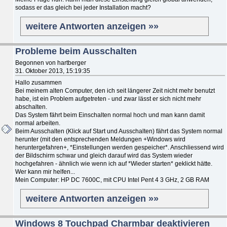
sodass er das gleich bei jeder Installation macht?
weitere Antworten anzeigen »»
Probleme beim Ausschalten
Begonnen von hartberger
31. Oktober 2013, 15:19:35
Hallo zusammen
Bei meinem alten Computer, den ich seit längerer Zeit nicht mehr benutzt
habe, ist ein Problem aufgetreten - und zwar lässt er sich nicht mehr
abschalten.
Das System fährt beim Einschalten normal hoch und man kann damit
normal arbeiten.
Beim Ausschalten (Klick auf Start und Ausschalten) fährt das System normal
herunter (mit den entsprechenden Meldungen +Windows wird
heruntergefahren+, *Einstellungen werden gespeicher*. Anschliessend wird
der Bildschirm schwar und gleich darauf wird das System wieder
hochgefahren - ähnlich wie wenn ich auf *Wieder starten* geklickt hätte.
Wer kann mir helfen...
Mein Computer: HP DC 7600C, mit CPU Intel Pent 4 3 GHz, 2 GB RAM
weitere Antworten anzeigen »»
Windows 8 Touchpad Charmbar deaktivieren