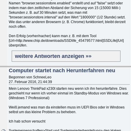
Namen "browser.sessionstore.enabled" erstellt und auf "false" setzt oder
indem man den zeitlichen Abstand der Sicherung von 15 (15000 Milli-)
Sekunden z. B. auf 30 Minuten setzt, was man mit
"browser.sessionstore.interval" auf den Wert "1800000" (1/2 Stunde) setzt.
Wie das unter anderen Browsern (z. B. Chrome) funktioniert, bleibt derzeit
noch offen.
Den Erfolg (vorher/nacher) kann man z. B. mit dem Tool
[Url=http://www.chip.de/downloads/SSDlife_45479577.html]SSDLife[/Url]
überprüfen.
weitere Antworten anzeigen »»
Computer startet nach Herunterfahren neu
Begonnen von SchneeLeo
27. Februar 2016, 21:44:39
Mein Lenovo ThinkPad x230t starten neu wenn ich ihn herunterfahre. Dies
geschieht nur wenn ich vorher einmal im Standby-Modus von Windows war.
(Windows 7 Professional)
Weiß jemand was man da einstellen muss im UEFI Bios oder in Windows
selbst um das kleine Problem zu beheben.
Ich hab schon versucht
Systemeigenschaften>Start und Systemwiederherstellung> den Haken