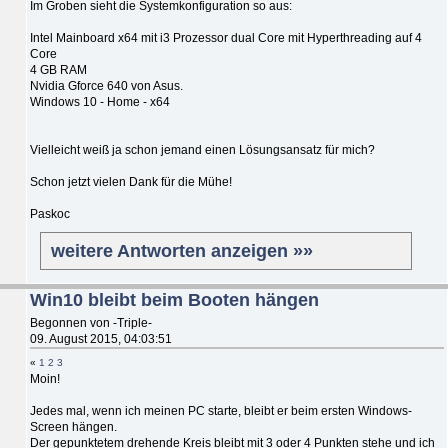
Im Groben sieht die Systemkonfiguration so aus:
Intel Mainboard x64 mit i3 Prozessor dual Core mit Hyperthreading auf 4
Core
4 GB RAM
Nvidia Gforce 640 von Asus.
Windows 10 - Home - x64
Vielleicht weiß ja schon jemand einen Lösungsansatz für mich?
Schon jetzt vielen Dank für die Mühe!
Paskoc
weitere Antworten anzeigen »»
Win10 bleibt beim Booten hängen
Begonnen von -Triple-
09. August 2015, 04:03:51
«
1
2
3
Moin!
Jedes mal, wenn ich meinen PC starte, bleibt er beim ersten Windows-
Screen hängen.
Der gepunktetem drehende Kreis bleibt mit 3 oder 4 Punkten stehe und ich