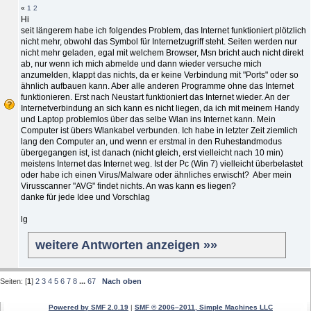
«
1
2
Hi
seit längerem habe ich folgendes Problem, das Internet funktioniert plötzlich
nicht mehr, obwohl das Symbol für Internetzugriff steht. Seiten werden nur
nicht mehr geladen, egal mit welchem Browser, Msn bricht auch nicht direkt
ab, nur wenn ich mich abmelde und dann wieder versuche mich
anzumelden, klappt das nichts, da er keine Verbindung mit "Ports" oder so
ähnlich aufbauen kann. Aber alle anderen Programme ohne das Internet
funktionieren. Erst nach Neustart funktioniert das Internet wieder. An der
Internetverbindung an sich kann es nicht liegen, da ich mit meinem Handy
und Laptop problemlos über das selbe Wlan ins Internet kann. Mein
Computer ist übers Wlankabel verbunden. Ich habe in letzter Zeit ziemlich
lang den Computer an, und wenn er erstmal in den Ruhestandmodus
übergegangen ist, ist danach (nicht gleich, erst vielleicht nach 10 min)
meistens Internet das Internet weg. Ist der Pc (Win 7) vielleicht überbelastet
oder habe ich einen Virus/Malware oder ähnliches erwischt? Aber mein
Virusscanner "AVG" findet nichts. An was kann es liegen?
danke für jede Idee und Vorschlag
lg
weitere Antworten anzeigen »»
Seiten: [
1
]
2
3
4
5
6
7
8
...
67
Nach oben
Powered by SMF 2.0.19
|
SMF © 2006–2011, Simple Machines LLC