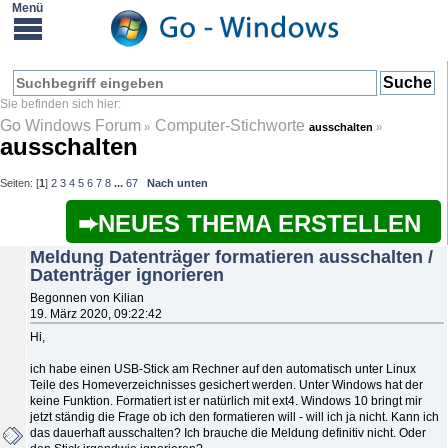
Go Windows Forum
Computer-Stichworte
»
ausschalten
»
ausschalten
Seiten: [
1
]
2
3
4
5
6
7
8
...
67
Nach unten
NEUES THEMA ERSTELLEN
Meldung Datenträger formatieren ausschalten /
Datenträger ignorieren
Begonnen von Kilian
19. März 2020, 09:22:42
Hi,
ich habe einen USB-Stick am Rechner auf den automatisch unter Linux
Teile des Homeverzeichnisses gesichert werden. Unter Windows hat der
keine Funktion. Formatiert ist er natürlich mit ext4. Windows 10 bringt mir
jetzt ständig die Frage ob ich den formatieren will - will ich ja nicht. Kann ich
das dauerhaft ausschalten? Ich brauche die Meldung definitiv nicht. Oder