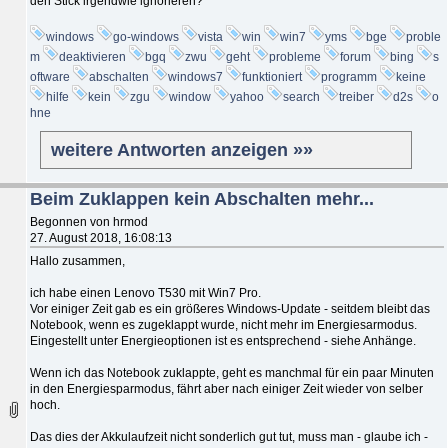
den Stick irgendwie ignorieren?
windows
go-windows
vista
win
win7
yms
bge
proble
m
deaktivieren
bgq
zwu
geht
probleme
forum
bing
s
oftware
abschalten
windows7
funktioniert
programm
keine
hilfe
kein
zgu
window
yahoo
search
treiber
d2s
o
hne
weitere Antworten anzeigen »»
Beim Zuklappen kein Abschalten mehr...
Begonnen von hrmod
27. August 2018, 16:08:13
Hallo zusammen,
ich habe einen Lenovo T530 mit Win7 Pro.
Vor einiger Zeit gab es ein größeres Windows-Update - seitdem bleibt das
Notebook, wenn es zugeklappt wurde, nicht mehr im Energiesarmodus.
Eingestellt unter Energieoptionen ist es entsprechend - siehe Anhänge.
Wenn ich das Notebook zuklappte, geht es manchmal für ein paar Minuten
in den Energiesparmodus, fährt aber nach einiger Zeit wieder von selber
hoch.
Das dies der Akkulaufzeit nicht sonderlich gut tut, muss man - glaube ich -