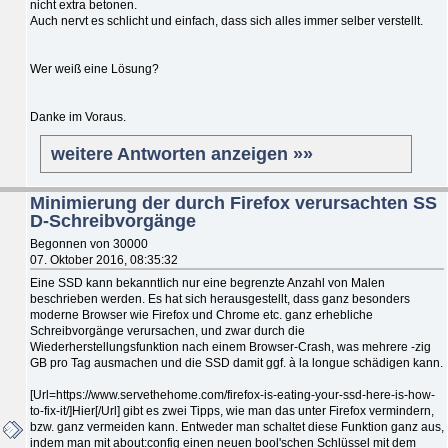
nicht extra betonen.
Auch nervt es schlicht und einfach, dass sich alles immer selber verstellt.
Wer weiß eine Lösung?
Danke im Voraus.
weitere Antworten anzeigen »»
Minimierung der durch Firefox verursachten SS
D-Schreibvorgänge
Begonnen von 30000
07. Oktober 2016, 08:35:32
Eine SSD kann bekanntlich nur eine begrenzte Anzahl von Malen
beschrieben werden. Es hat sich herausgestellt, dass ganz besonders
moderne Browser wie Firefox und Chrome etc. ganz erhebliche
Schreibvorgänge verursachen, und zwar durch die
Wiederherstellungsfunktion nach einem Browser-Crash, was mehrere -zig
GB pro Tag ausmachen und die SSD damit ggf. à la longue schädigen kann.
[Url=https://www.servethehome.com/firefox-is-eating-your-ssd-here-is-how-
to-fix-it/]Hier[/Url] gibt es zwei Tipps, wie man das unter Firefox vermindern,
bzw. ganz vermeiden kann. Entweder man schaltet diese Funktion ganz aus,
indem man mit about:config einen neuen bool'schen Schlüssel mit dem