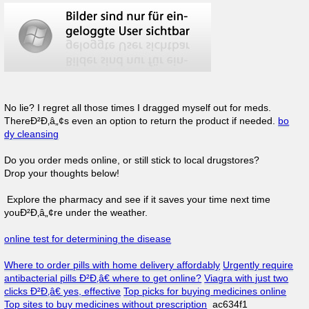
No lie? I regret all those times I dragged myself out for meds.
ThereÐ²Ð‚â„¢s even an option to return the product if needed.
bo
dy cleansing
Do you order meds online, or still stick to local drugstores?
Drop your thoughts below!
Explore the pharmacy and see if it saves your time next time
youÐ²Ð‚â„¢re under the weather.
online test for determining the disease
Where to order pills with home delivery affordably
Urgently require
antibacterial pills Ð²Ð‚â€ where to get online?
Viagra with just two
clicks Ð²Ð‚â€ yes, effective
Top picks for buying medicines online
Top sites to buy medicines without prescription
ac634f1