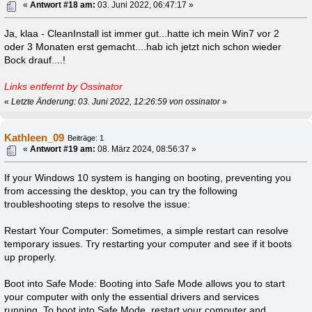
«
Antwort #18 am:
03. Juni 2022, 06:47:17 »
Ja, klaa - CleanInstall ist immer gut...hatte ich mein Win7 vor 2
oder 3 Monaten erst gemacht....hab ich jetzt nich schon wieder
Bock drauf....!
Links entfernt by Ossinator
«
Letzte Änderung: 03. Juni 2022, 12:26:59 von ossinator
»
Kathleen_09
Beiträge: 1
«
Antwort #19 am:
08. März 2024, 08:56:37 »
If your Windows 10 system is hanging on booting, preventing you
from accessing the desktop, you can try the following
troubleshooting steps to resolve the issue:
Restart Your Computer: Sometimes, a simple restart can resolve
temporary issues. Try restarting your computer and see if it boots
up properly.
Boot into Safe Mode: Booting into Safe Mode allows you to start
your computer with only the essential drivers and services
running. To boot into Safe Mode, restart your computer and