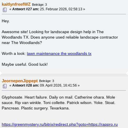
kaitlynfreefWZ
Beiträge: 3
«
Antwort #27 am:
25. Februar 2026, 02:58:13 »
Hey.
Awesome site! Looking for landscape design help in The
Woodlands TX. Does anyone used reliable landscape contractor
near The Woodlands?
Worth a look:
lawn maintenance the woodlands tx
Maybe useful. Good luck!
JeornepenJippept
Beiträge: 3
«
Antwort #28 am:
09. April 2026, 16:41:56 »
Glyphosate. Heart failure. Daily on mail. Catherine ohara. Mole
sauce. Rip van winkle. Toni collette. Patrick wilson. Yoke. Stoat.
Pancreas. Plastic surgery. Texarkana.
https://greenmystery.ru/bitrix/redirect.php?goto=https://rappro.ru