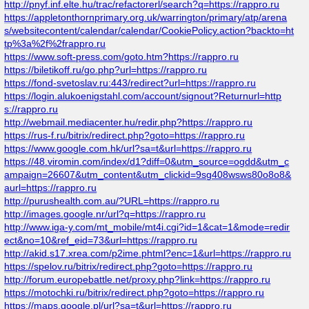
http://pnyf.inf.elte.hu/trac/refactorerl/search?q=https://rappro.ru
https://appletonthornprimary.org.uk/warrington/primary/atp/arena
s/websitecontent/calendar/calendar/CookiePolicy.action?backto=ht
tp%3a%2f%2frappro.ru
https://www.soft-press.com/goto.htm?https://rappro.ru
https://biletikoff.ru/go.php?url=https://rappro.ru
https://fond-svetoslav.ru:443/redirect?url=https://rappro.ru
https://login.alukoenigstahl.com/account/signout?Returnurl=http
s://rappro.ru
http://webmail.mediacenter.hu/redir.php?https://rappro.ru
https://rus-f.ru/bitrix/redirect.php?goto=https://rappro.ru
https://www.google.com.hk/url?sa=t&url=https://rappro.ru
https://48.viromin.com/index/d1?diff=0&utm_source=ogdd&utm_c
ampaign=26607&utm_content&utm_clickid=9sg408wsws80o8o8&
aurl=https://rappro.ru
http://purushealth.com.au/?URL=https://rappro.ru
http://images.google.nr/url?q=https://rappro.ru
http://www.iga-y.com/mt_mobile/mt4i.cgi?id=1&cat=1&mode=redir
ect&no=10&ref_eid=73&url=https://rappro.ru
http://akid.s17.xrea.com/p2ime.phtml?enc=1&url=https://rappro.ru
https://spelov.ru/bitrix/redirect.php?goto=https://rappro.ru
http://forum.europebattle.net/proxy.php?link=https://rappro.ru
https://motochki.ru/bitrix/redirect.php?goto=https://rappro.ru
https://maps.google.pl/url?sa=t&url=https://rappro.ru