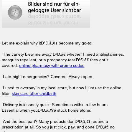
Let me explain why itÐ²Ð‚â„¢s become my go-to.
The variety blew me away Ð²Ð‚â€ whether I need antihistamines,
mosquito repellent, or a pregnancy test Ð²Ð‚â€ they got it
covered.
online pharmacy with promo codes
Late-night emergencies? Covered. Always open.
I used to overpay in my local store, but now I just use the online
filter.
skin care after childbirth
Delivery is insanely quick. Sometimes within a few hours.
Essential when youÐ²Ð‚â„¢re stuck home alone.
And the best part? Many products donÐ²Ð‚â„¢t require a
prescription at all. So you just click, pay, and done Ð²Ð‚â€ no