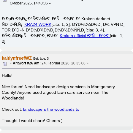
Oktober 2025, 14:43:36 »
Ð‘ÐµÐ·Ð¾Ð¿Ð°ÑÐ½Ñ‹Ð¹ Ð²Ñ…Ð¾Ð´ Ðº Kraken darknet
ÑÐ°Ð¹Ñ‚Ñƒ
KRA24.WORK
[cite: 1, 2]. ÐŸÐ¾Ð¼Ð½Ð¸ Ð¾ VPN Ð¸
TOR Ð´Ð»Ñ Ð°Ð½Ð¾Ð½Ð¸Ð¼Ð½Ð¾ÑÑ‚Ð¸[cite: 3, 4].
ÐŸÐµÑ€ÐµÑ…Ð¾Ð´Ð¸ Ð½Ð°
Kraken official Ð²Ñ…Ð¾Ð´
[cite: 1,
2].
kaitlynfreefWZ
Beiträge: 3
«
Antwort #26 am:
24. Februar 2026, 20:35:06 »
Hello!
Nice forum! Need landscape design services in Montgomery
County! Anyone used a good lawn care service near The
Woodlands!
Check out:
landscapers the woodlands tx
Thought I would share! Cheers:)