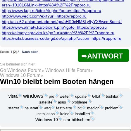
ersn=101016&Link=https%3A%2F%2Frappro.ru
https://www.kop.ru/bitrix/rk.php?goto=https://rappro.ru
http://www.yedit.com/exit?url=https://rappro.ru
http://aia-62.ahlamontada.net/go/aHR0cHM6Ly9yYXBwcm8ucnU
https://www.almatv.kz/bitrix/rk.php?goto=https://rappro.ru
https://almaty.spravka.kz/go?url=https%3A%2F%2Frappro.ru
https://wiki.business-code-git.de/api.php?action=https://rappro.ru
Seiten:
1
[
2
]
3
Nach oben
ANTWORT
Go Windows Forum
Windows Hilfe Forum
»
»
Windows 10 Forum
»
Win10 bleibt beim Booten hängen
windows
vista
update
pro
weiter
64bit
toshiba
probleme
satellite
asus
startet
festplatte
bit
medion
problem
neustart
weg
installation
keine
installiert
Windows 10
startbildschirm