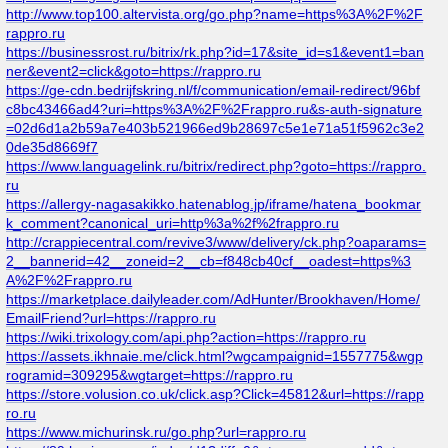
http://www.top100.altervista.org/go.php?name=https%3A%2F%2F
rappro.ru
https://businessrost.ru/bitrix/rk.php?id=17&site_id=s1&event1=ban
ner&event2=click&goto=https://rappro.ru
https://ge-cdn.bedrijfskring.nl/f/communication/email-redirect/96bf
c8bc43466ad4?uri=https%3A%2F%2Frappro.ru&s-auth-signature
=02d6d1a2b59a7e403b521966ed9b28697c5e1e71a51f5962c3e2
0de35d8669f7
https://www.languagelink.ru/bitrix/redirect.php?goto=https://rappro.
ru
https://allergy-nagasakikko.hatenablog.jp/iframe/hatena_bookmar
k_comment?canonical_uri=http%3a%2f%2frappro.ru
http://crappiecentral.com/revive3/www/delivery/ck.php?oaparams=
2__bannerid=42__zoneid=2__cb=f848cb40cf__oadest=https%3
A%2F%2Frappro.ru
https://marketplace.dailyleader.com/AdHunter/Brookhaven/Home/
EmailFriend?url=https://rappro.ru
https://wiki.trixology.com/api.php?action=https://rappro.ru
https://assets.ikhnaie.me/click.html?wgcampaignid=1557775&wgp
rogramid=309295&wgtarget=https://rappro.ru
https://store.volusion.co.uk/click.asp?Click=45812&url=https://rapp
ro.ru
https://www.michurinsk.ru/go.php?url=rappro.ru