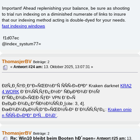
Important! Ahead replenishing your balance, be sure as shooting
to trial run indexing on a diminished numerate of links to insure
that our indexing method acting is double-dyed for your needs.
fast indexing windows
f1d07ec
@index_systum77=
ThomasjerBV
Beiträge: 2
«
Antwort #24 am:
13. Oktober 2025, 13:07:31 »
ÐžÑ„Ð¸Ñ†Ð¸Ð°Ð»ÑŒÐ½Ð°Ñ ÑÑÑ‹Ð»ÐºÐ° Kraken darknet
KRA2
4.WORK
Ð´Ð¾ÑÑ‚ÑƒÐ¿Ð½Ð° ÑÐµÐ³Ð¾Ð´Ð½Ñ!
Ð˜ÑÐ¿Ð¾Ð»ÑŒÐ·ÑƒÐ¹ VPN Ð´Ð»Ñ
Ð±ÐµÐ·Ð¾Ð¿Ð°ÑÐ½Ð¾ÑÑ‚Ð¸[cite: 3, 4].
ÐœÐ¾Ð¼ÐµÐ½Ñ‚Ð°Ð»ÑŒÐ½Ñ‹Ð¹ Ð´Ð¾ÑÑ‚ÑƒÐ¿:
Kraken onio
n ÑÑÑ‹Ð»ÐºÐ° Ð²Ñ…Ð¾Ð´
.
ThomasjerBV
Beiträge: 2
Re: Win10 bleibt beim Booten hÐ´ngen
«
Antwort #25 am:
13.