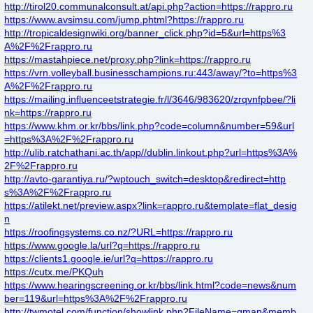
http://tirol20.communalconsult.at/api.php?action=https://rappro.ru
https://www.avsimsu.com/jump.phtml?https://rappro.ru
http://tropicaldesignwiki.org/banner_click.php?id=5&url=https%3
A%2F%2Frappro.ru
https://mastahpiece.net/proxy.php?link=https://rappro.ru
https://vrn.volleyball.businesschampions.ru:443/away/?to=https%3
A%2F%2Frappro.ru
https://mailing.influenceetstrategie.fr/l/3646/983620/zrqvnfpbee/?li
nk=https://rappro.ru
https://www.khm.or.kr/bbs/link.php?code=column&number=59&url
=https%3A%2F%2Frappro.ru
http://ulib.ratchathani.ac.th/app//dublin.linkout.php?url=https%3A%
2F%2Frappro.ru
http://avto-garantiya.ru/?wptouch_switch=desktop&redirect=http
s%3A%2F%2Frappro.ru
https://atilekt.net/preview.aspx?link=rappro.ru&template=flat_desig
n
https://roofingsystems.co.nz/?URL=https://rappro.ru
https://www.google.la/url?q=https://rappro.ru
https://clients1.google.ie/url?q=https://rappro.ru
https://cutx.me/PKQuh
https://www.hearingscreening.or.kr/bbs/link.html?code=news&num
ber=119&url=https%3A%2F%2Frappro.ru
http://twmotel.com/function/showlink.php?FileName=gmap&memb