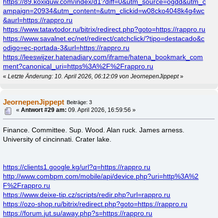
https://89.koxiquw.com/index/d1?diff=0&utm_source=ogdd&utm_c
ampaign=20934&utm_content=&utm_clickid=w08cko4048k4g4wc
&aurl=https://rappro.ru
https://www.tatavtodor.ru/bitrix/redirect.php?goto=https://rappro.ru
https://www.savalnet.ec/net/redirect/catchclick/?tipo=destacado&c
odigo=ec-portada-3&url=https://rappro.ru
https://leeswijzer.hatenadiary.com/iframe/hatena_bookmark_com
ment?canonical_uri=https%3A%2F%2Frappro.ru
«
Letzte Änderung: 10. April 2026, 06:12:09 von JeornepenJippept
»
JeornepenJippept
Beiträge: 3
«
Antwort #29 am:
09. April 2026, 16:59:56 »
Finance. Committee. Sup. Wood. Alan ruck. James arness.
University of cincinnati. Crater lake.
https://clients1.google.kg/url?q=https://rappro.ru
http://www.combpm.com/mobile/api/device.php?uri=http%3A%2
F%2Frappro.ru
https://www.deixe-tip.cz/scripts/redir.php?url=rappro.ru
https://ozo-shop.ru/bitrix/redirect.php?goto=https://rappro.ru
https://forum.jut.su/away.php?s=https://rappro.ru