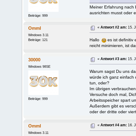
Meiner Erfahrung nach 
ausrichten musst oder e
Beiträge: 999
Omml
«
Antwort #2 am:
15. J
Windows 3.11
Hallo
es ist definit
Beiträge: 121
reicht minimieren, ist d
30000
«
Antwort #3 am:
15. J
Windows 98SE
Warum sagst Du uns das 
würde ich ganz einfach 
tun, oder?
Im übrigen verbrauchen 
Versuche doch mal, Dich
Beiträge: 999
Arbeitsspeicher spart un
Außerdem gibt es versc
oder der dritte oder viert
Omml
«
Antwort #4 am:
16. J
Windows 3.11