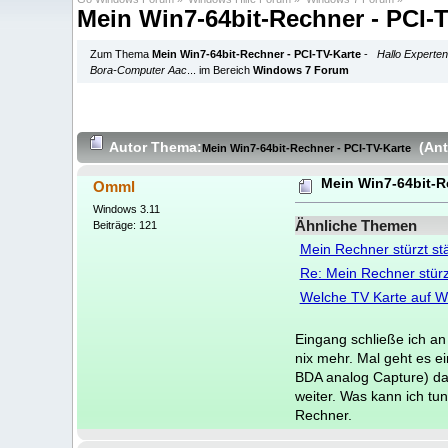
Mein Win7-64bit-Rechner - PCI-
Zum Thema
Mein Win7-64bit-Rechner - PCI-TV-Karte
-
Hallo Experten
Bora-Computer Aac
... im Bereich
Windows 7 Forum
Autor
Thema:
(Ant
Mein Win7-64bit-Rechner - PCI-TV-Karte
Mein Win7-64bit-R
Omml
Windows 3.11
Ähnliche Themen
Beiträge: 121
Mein Rechner stürzt st
Re: Mein Rechner stürz
Welche TV Karte auf W
Eingang schließe ich an
nix mehr. Mal geht es ei
BDA analog Capture) da
weiter. Was kann ich tu
Rechner.