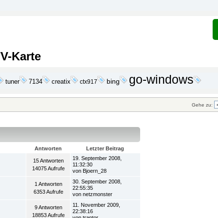
TV-Karte
go-windows
bing
tuner
7134
creatix
ctx917
Gehe zu:
Antworten
Letzter Beitrag
19. September 2008,
15 Antworten
11:32:30
14075 Aufrufe
von Bjoern_28
30. September 2008,
1 Antworten
22:55:35
6353 Aufrufe
von netzmonster
11. November 2009,
9 Antworten
22:38:16
18853 Aufrufe
von trantor