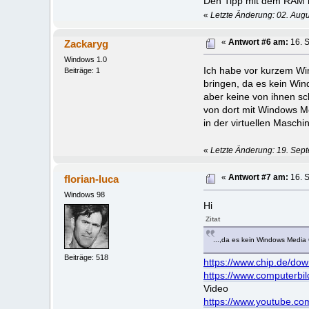
Den Tipp mit dem RAM 
«
Letzte Änderung: 02. Aug
Zackaryg
«
Antwort #6 am:
16. 
Windows 1.0
Ich habe vor kurzem Wi
Beiträge: 1
bringen, da es kein Win
aber keine von ihnen sch
von dort mit Windows Me
in der virtuellen Masch
«
Letzte Änderung: 19. Sep
florian-luca
«
Antwort #7 am:
16. 
Windows 98
Hi
Zitat
...,da es kein Windows Media 
Beiträge: 518
https://www.chip.de/d
https://www.computerb
Video
https://www.youtube.