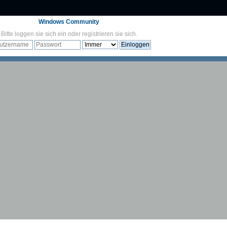
Windows Community
Bitte
loggen sie sich ein
oder
registrieren sie sich
.