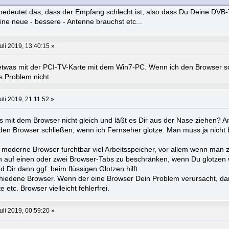
bedeutet das, dass der Empfang schlecht ist, also dass Du Deine DVB
ine neue - bessere - Antenne brauchst etc...
uli 2019, 13:40:15 »
iv etwas mit der PCI-TV-Karte mit dem Win7-PC. Wenn ich den Browser 
as Problem nicht.
uli 2019, 21:11:52 »
mit dem Browser nicht gleich und läßt es Dir aus der Nase ziehen? An
den Browser schließen, wenn ich Fernseher glotze. Man muss ja nicht b
moderne Browser furchtbar viel Arbeitsspeicher, vor allem wenn man zi
 auf einen oder zwei Browser-Tabs zu beschränken, wenn Du glotzen w
d Dir dann ggf. beim flüssigen Glotzen hilft.
hiedene Browser. Wenn der eine Browser Dein Problem verursacht, dan
e etc. Browser vielleicht fehlerfrei.
uli 2019, 00:59:20 »