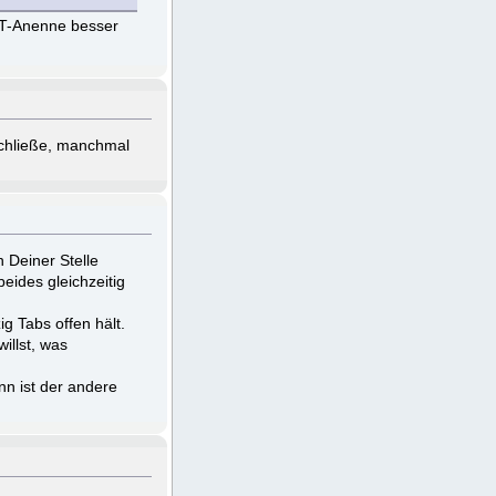
-T-Anenne besser
schließe, manchmal
 Deiner Stelle
eides gleichzeitig
g Tabs offen hält.
illst, was
n ist der andere