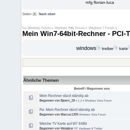
mfg florian-luca
Seiten: [
1
]
Nach oben
Go Windows Forum
»
Windows Hilfe Forum
»
Windows 7 Forum
»
Mein Win7-64bit-Rechner - PCI-
windows
treiber
karte
Ähnliche Themen
Betreff / Begonnen von
Mein Rechner stürzt ständig ab
Begonnen von Bjoern_28
«
1
2
»
Windows Vista Forum
Re: Mein Rechner stürzt ständig ab
Begonnen von Marcus1305
Windows Vista Forum
Welche TV Karte auf W7 64Bit
Begonnen von Metalizer
PC Hardware & Treiber