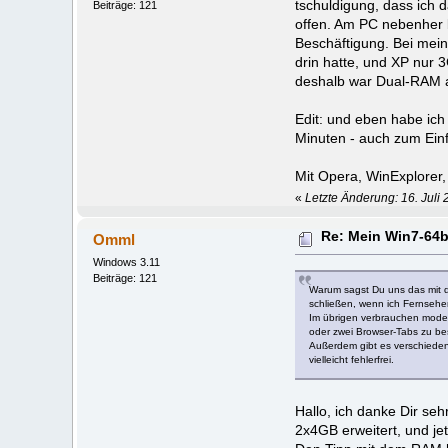
tschuldigung, dass ich 
Beiträge: 121
offen. Am PC nebenher 
Beschäftigung. Bei meine
drin hatte, und XP nur 
deshalb war Dual-RAM a
Edit: und eben habe ich
Minuten - auch zum Einf
Mit Opera, WinExplorer,
«
Letzte Änderung: 16. Juli
Re: Mein Win7-64b
Omml
Windows 3.11
Beiträge: 121
Warum sagst Du uns das mit d
schließen, wenn ich Fernseher
Im übrigen verbrauchen modern
oder zwei Browser-Tabs zu besc
Außerdem gibt es verschiedene
vielleicht fehlerfrei.
Hallo, ich danke Dir se
2x4GB erweitert, und je