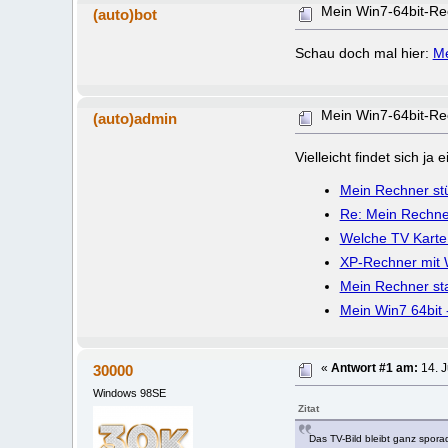
Mein Win7-64bit-Re
(auto)bot
Schau doch mal hier:
Me
Mein Win7-64bit-Re
(auto)admin
Vielleicht findet sich j
Mein Rechner stü
Re: Mein Rechner
Welche TV Karte
XP-Rechner mit 
Mein Rechner sta
Mein Win7 64bit 
30000
«
Antwort #1 am:
14. J
Windows 98SE
Zitat
Das TV-Bild bleibt ganz spora