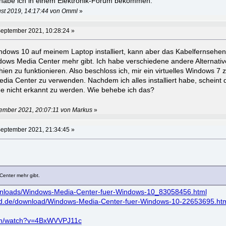
habe ich in einem Elektronik-Forum bekommen.
ust 2019, 14:17:44 von Omml
»
September 2021, 10:28:24 »
ndows 10 auf meinem Laptop installiert, kann aber das Kabelfernsehen
dows Media Center mehr gibt. Ich habe verschiedene andere Alternativ
ien zu funktionieren. Also beschloss ich, mir ein virtuelles Windows 7
dia Center zu verwenden. Nachdem ich alles installiert habe, scheint 
ine nicht erkannt zu werden. Wie behebe ich das?
tember 2021, 20:07:11 von Markus
»
September 2021, 21:34:45 »
Center mehr gibt.
ownloads/Windows-Media-Center-fuer-Windows-10_83058456.html
ild.de/download/Windows-Media-Center-fuer-Windows-10-22653695.ht
com/watch?v=4BxWVVPJ11c