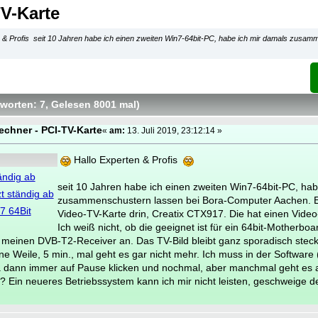
TV-Karte
 & Profis seit 10 Jahren habe ich einen zweiten Win7-64bit-PC, habe ich mir damals zusam
worten: 7
, Gelesen 8001 mal
)
echner - PCI-TV-Karte
«
am:
13. Juli 2019, 23:12:14 »
Hallo Experten & Profis
ändig ab
seit 10 Jahren habe ich einen zweiten Win7-64bit-PC, hab
t ständig ab
zusammenschustern lassen bei Bora-Computer Aachen. Es
7 64Bit
Video-TV-Karte drin, Creatix CTX917. Die hat einen Vide
Ich weiß nicht, ob die geeignet ist für ein 64bit-Motherbo
 meinen DVB-T2-Receiver an. Das TV-Bild bleibt ganz sporadisch steck
ne Weile, 5 min., mal geht es gar nicht mehr. Ich muss in der Software
 dann immer auf Pause klicken und nochmal, aber manchmal geht es 
n? Ein neueres Betriebssystem kann ich mir nicht leisten, geschweige 