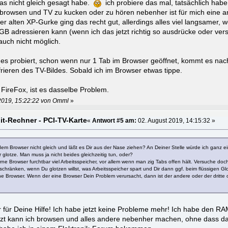
das nicht gleich gesagt habe.
ich probiere das mal, tatsächlich habe 
browsen und TV zu kucken oder zu hören nebenher ist für mich eine
r alten XP-Gurke ging das recht gut, allerdings alles viel langsamer, 
3GB adressieren kann (wenn ich das jetzt richtig so ausdrücke oder ve
uch nicht möglich.
 es probiert, schon wenn nur 1 Tab im Browser geöffnet, kommt es nach
rieren des TV-Bildes. Sobald ich im Browser etwas tippe.
 FireFox, ist es dasselbe Problem.
 2019, 15:22:22 von Omml
»
it-Rechner - PCI-TV-Karte
«
Antwort #5 am:
02. August 2019, 14:15:32 »
em Browser nicht gleich und läßt es Dir aus der Nase ziehen? An Deiner Stelle würde ich ganz e
 glotze. Man muss ja nicht beides gleichzeitig tun, oder?
e Browser furchtbar viel Arbeitsspeicher, vor allem wenn man zig Tabs offen hält. Versuche doch
hränken, wenn Du glotzen willst, was Arbeitsspeicher spart und Dir dann ggf. beim flüssigen Glot
 Browser. Wenn der eine Browser Dein Problem verursacht, dann ist der andere oder der dritte o
hr für Deine Hilfe! Ich habe jetzt keine Probleme mehr! Ich habe den 
tzt kann ich browsen und alles andere nebenher machen, ohne dass das T