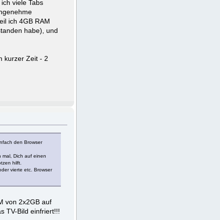
ich viele Tabs
 angenehme
weil ich 4GB RAM
rstanden habe), und
 kurzer Zeit - 2
infach den Browser
 mal, Dich auf einen
zen hilft.
der vierte etc. Browser
RAM von 2x2GB auf
V-Bild einfriert!!!