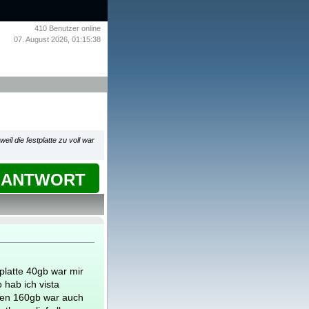
410
Benutzer online
07. August 2026, 01:15:38
il die festplatte zu voll war
ANTWORT
platte 40gb war mir
o hab ich vista
gen 160gb war auch