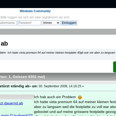
Windows Community
Bitte
loggen sie sich ein
oder
registrieren sie sich
.
 ab
blem Ich hatte vista premium 64 auf meiner kleinen festplatte 40gb war mir aber zu langsam we
ten: 1
, Gelesen 6352 mal
)
stürzt ständig ab
«
am:
30. September 2008, 14:16:25 »
Ich hab auch ein Problem
Ich hatte vista premium 64 auf meiner kleinen fest
rzt dauernd ab
aber zu langsam weil die festplatte zu voll war als
gebootet und auf meine grössere festplatte gezo
g mein D laufwerk!??