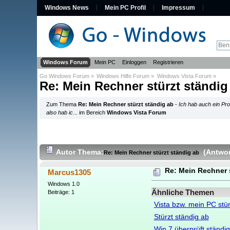
Windows News
Mein PC Profil
Impressum
Windows Forum
Mein PC
Einloggen
Registrieren
Go Windows Forum
»
Windows Hilfe Forum
»
Windows Vista Forum
»
Re: Mein Rechner stürzt ständig
Zum Thema
Re: Mein Rechner stürzt ständig ab
-
Ich hab auch ein Pro
also hab ic
... im Bereich
Windows Vista Forum
Autor
Thema:
(Antwor
Re: Mein Rechner stürzt ständig ab
Re: Mein Rechner 
Marcus1305
Windows 1.0
Ähnliche Themen
Beiträge: 1
Vista bzw. mein PC stü
Stürzt ständig ab
Win 7 überprüft ständi