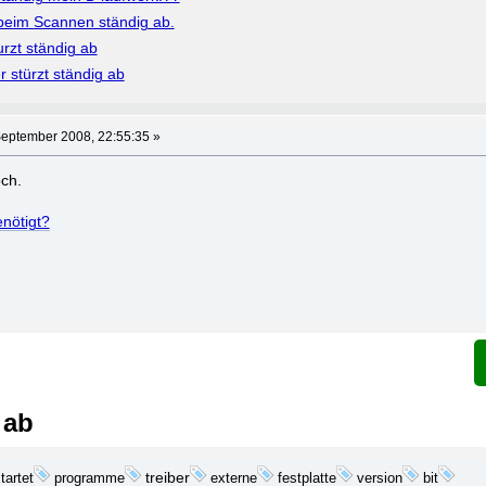
 beim Scannen ständig ab.
urzt ständig ab
 stürzt ständig ab
September 2008, 22:55:35 »
och.
nötigt?
 ab
tartet
programme
treiber
festplatte
bit
externe
version