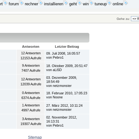
installieren
geht
win
rt
forum
rechner
tuneup
online
Gehe zu:
Antworten
Letzter Beitrag
12 Antworten
09. Juli 2008, 16:05:57
von Pebro1
12153 Aufrufe
9 Antworten
18. Oktober 2009, 20:51:47
von aLiSD
7407 Aufrufe
03. Dezember 2009,
12 Antworten
18:54:49
12039 Aufrufe
von netzmonster
0 Antworten
18. Februar 2010, 17:05:23
von Noone
6374 Aufrufe
1 Antworten
27. März 2012, 10:11:24
von netzmonster
4997 Aufrufe
02. November 2012,
3 Antworten
16:13:31
19307 Aufrufe
von Pebro1
Sitemap