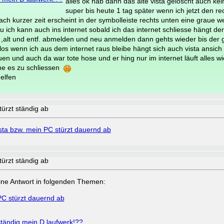
alles ok hab dann das alte vista gelöscht auch kein
super bis heute 1 tag später wenn ich jetzt den rec
nach kurzer zeit erscheint in der symbolleiste rechts unten eine graue w
au ich kann auch ins internet sobald ich das internet schliesse hängt de
 ,alt und entf. abmelden und neu anmelden dann gehts wieder bis der 
los wenn ich aus dem internet raus bleibe hängt sich auch vista ansich a
uen und auch da war tote hose und er hing nur im internet läuft alles wi
he es zu schliessen
elfen
ürzt ständig ab
sta bzw. mein PC stürzt dauernd ab
ürzt ständig ab
a eine Antwort in folgenden Themen:
PC stürzt dauernd ab
ständig mein D laufwerk!??