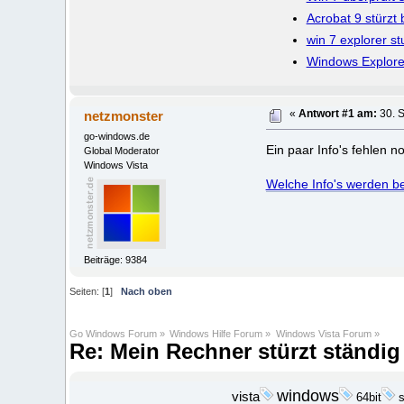
Acrobat 9 stürzt
win 7 explorer st
Windows Explorer
netzmonster
«
Antwort #1 am:
30. 
go-windows.de
Ein paar Info's fehlen n
Global Moderator
Windows Vista
Welche Info's werden be
Beiträge: 9384
Seiten: [
1
]
Nach oben
Go Windows Forum
»
Windows Hilfe Forum
»
Windows Vista Forum
»
Re: Mein Rechner stürzt ständig
windows
vista
s
64bit