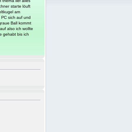
 thema lief alles
hner starte löuft
eltkugel am
r PC sich auf und
graue Ball kommt
uf also ich wollte
e gehabt bis ich