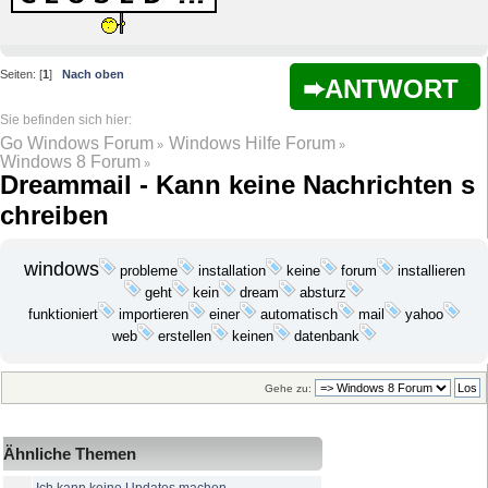
Seiten: [
1
]
Nach oben
ANTWORT
Go Windows Forum
Windows Hilfe Forum
»
»
Windows 8 Forum
»
Dreammail - Kann keine Nachrichten s
chreiben
windows
probleme
installation
keine
installieren
forum
geht
kein
dream
absturz
funktioniert
mail
yahoo
importieren
einer
automatisch
web
erstellen
keinen
datenbank
Gehe zu:
Ähnliche Themen