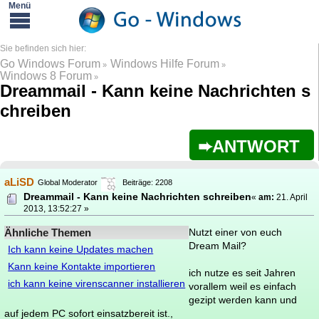
Go Windows Forum
Windows Hilfe Forum
»
»
Windows 8 Forum
»
Dreammail - Kann keine Nachrichten s
chreiben
ANTWORT
aLiSD
Global Moderator
Beiträge: 2208
Dreammail - Kann keine Nachrichten schreiben
«
am:
21. April
2013, 13:52:27 »
Ähnliche Themen
Nutzt einer von euch
Dream Mail?
Ich kann keine Updates machen
Kann keine Kontakte importieren
ich nutze es seit Jahren
ich kann keine virenscanner installieren
vorallem weil es einfach
gezipt werden kann und
auf jedem PC sofort einsatzbereit ist.,