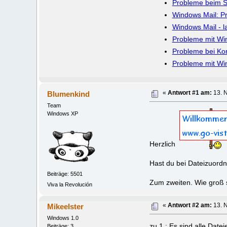
Probleme beim S
Windows Mail: P
Windows Mail - l
Probleme mit Wi
Probleme bei Kon
Probleme mit Wi
Blumenkind
«
Antwort #1 am:
13. 
Team
Windows XP
Herzlich
Hast du bei Dateizuord
Beiträge: 5501
Zum zweiten. Wie groß s
Viva la Revolución
Mikeelster
«
Antwort #2 am:
13. 
Windows 1.0
zu 1.: Es sind alle Date
Beiträge: 3