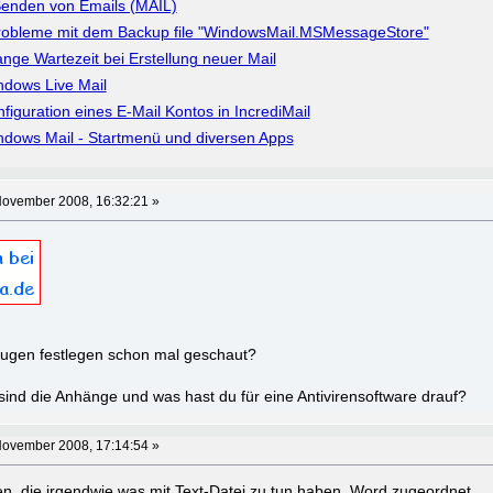
enden von Emails (MAIL)
robleme mit dem Backup file "WindowsMail.MSMessageStore"
ange Wartezeit bei Erstellung neuer Mail
ndows Live Mail
figuration eines E-Mail Kontos in IncrediMail
ndows Mail - Startmenü und diversen Apps
November 2008, 16:32:21 »
nugen festlegen schon mal geschaut?
ind die Anhänge und was hast du für eine Antivirensoftware drauf?
November 2008, 17:14:54 »
ien, die irgendwie was mit Text-Datei zu tun haben, Word zugeordnet.