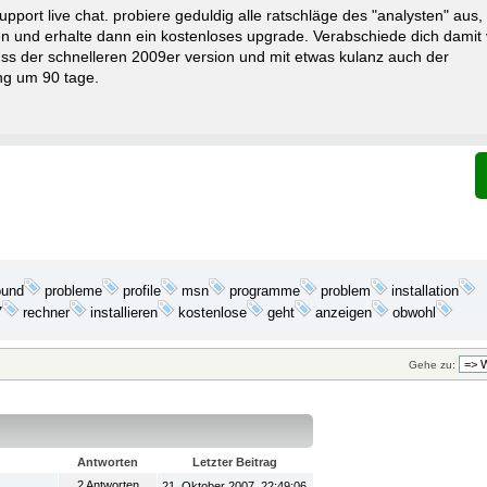
upport live chat. probiere geduldig alle ratschläge des "analysten" aus, 
en und erhalte dann ein kostenloses upgrade. Verabschiede dich dami
s der schnelleren 2009er version und mit etwas kulanz auch der
g um 90 tage.
probleme
programme
problem
installation
ound
profile
msn
7
installieren
geht
anzeigen
rechner
kostenlose
obwohl
Gehe zu:
Antworten
Letzter Beitrag
2 Antworten
21. Oktober 2007, 22:49:06