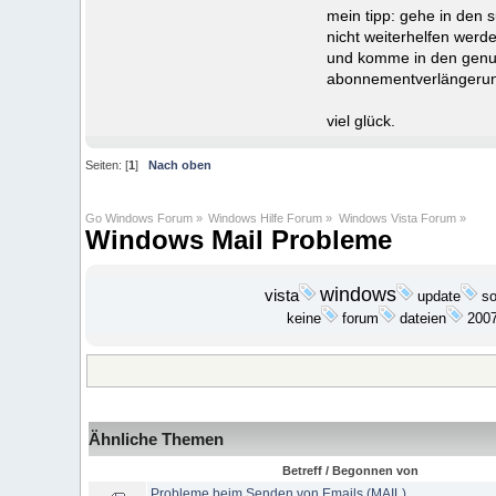
mein tipp: gehe in den s
nicht weiterhelfen werd
und komme in den genus
abonnementverlängerun
viel glück.
Seiten: [
1
]
Nach oben
Go Windows Forum
»
Windows Hilfe Forum
»
Windows Vista Forum
»
Windows Mail Probleme
windows
vista
update
s
keine
dateien
200
forum
Ähnliche Themen
Betreff / Begonnen von
Probleme beim Senden von Emails (MAIL)