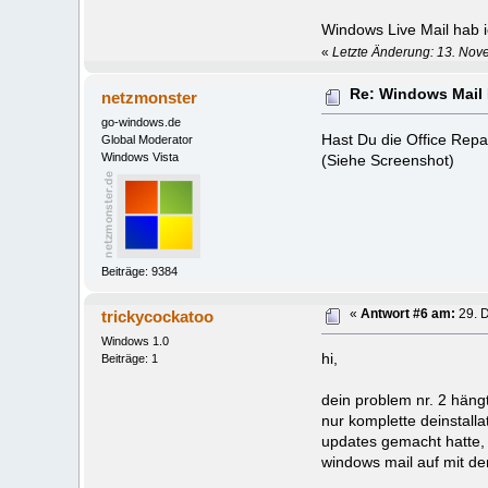
Windows Live Mail hab ic
«
Letzte Änderung: 13. Nov
Re: Windows Mail
netzmonster
go-windows.de
Hast Du die Office Repa
Global Moderator
Windows Vista
(Siehe Screenshot)
Beiträge: 9384
trickycockatoo
«
Antwort #6 am:
29. 
Windows 1.0
hi,
Beiträge: 1
dein problem nr. 2 häng
nur komplette deinstalla
updates gemacht hatte, 
windows mail auf mit den