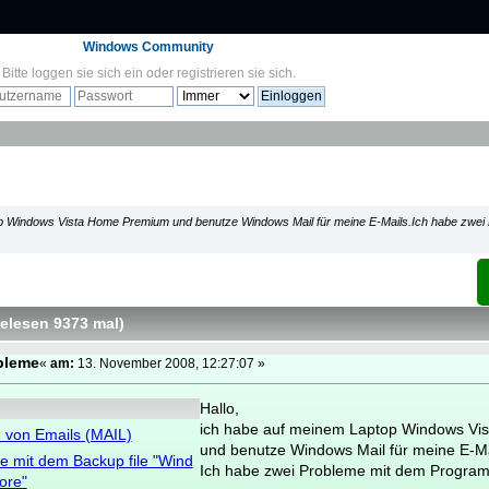
Windows Community
Bitte
loggen sie sich ein
oder
registrieren sie sich
.
op Windows Vista Home Premium und benutze Windows Mail für meine E-Mails.Ich habe zwei
Gelesen 9373 mal
)
bleme
«
am:
13. November 2008, 12:27:07 »
Hallo,
ich habe auf meinem Laptop Windows Vi
 von Emails (MAIL)
und benutze Windows Mail für meine E-Ma
e mit dem Backup file "Wind
Ich habe zwei Probleme mit dem Progra
ore"