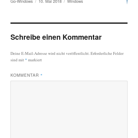
Autor
Veröffentlicht
Kategorien
Go-Windows
10. Mai 2018
Windows
am
Schreibe einen Kommentar
Deine E-Mail-Adresse wird nicht veröffentlicht.
Erforderliche Felder
sind mit
*
markiert
KOMMENTAR
*