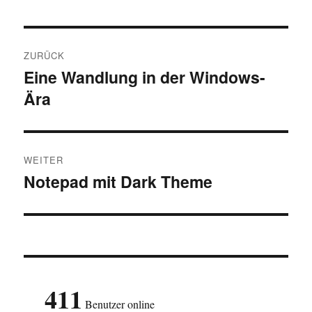
Beitragsnavigation
ZURÜCK
Eine Wandlung in der Windows-
Vorheriger
Ära
Beitrag:
WEITER
Notepad mit Dark Theme
Nächster
Beitrag:
411
Benutzer online