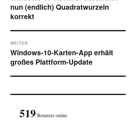
nun (endlich) Quadratwurzeln
Beitrag:
korrekt
WEITER
Windows-10-Karten-App erhält
Nächster
großes Plattform-Update
Beitrag:
519
Benutzer online