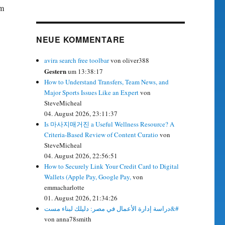
em
NEUE KOMMENTARE
avira search free toolbar
von oliver388
Gestern
um 13:38:17
How to Understand Transfers, Team News, and
Major Sports Issues Like an Expert
von
SteveMicheal
04. August 2026, 23:11:37
Is 마사지매거진 a Useful Wellness Resource? A
Criteria-Based Review of Content Curatio
von
SteveMicheal
04. August 2026, 22:56:51
How to Securely Link Your Credit Card to Digital
Wallets (Apple Pay, Google Pay,
von
emmacharlotte
01. August 2026, 21:34:26
دراسة إدارة الأعمال في مصر: دليلك لبناء مست&#
von anna78smith