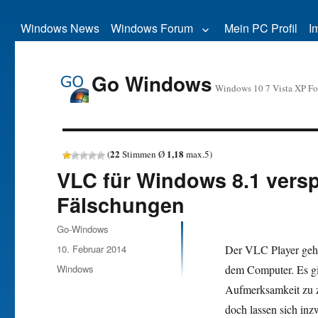
Windows News
Windows Forum
Mein PC Profil
I
Go Windows
Windows 10 7 Vista XP F
22
1,18
(
Stimmen Ø
max.
5
)
VLC für Windows 8.1 verspä
Fälschungen
Autor
Go-Windows
Veröffentlicht
10. Februar 2014
Der VLC Player gehö
am
Kategorien
Windows
dem Computer. Es gil
Aufmerksamkeit zu ze
doch lassen sich in