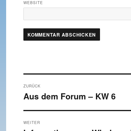
WEBSITE
Beitragsnavigation
ZURÜCK
Aus dem Forum – KW 6
Vorheriger
Beitrag:
WEITER