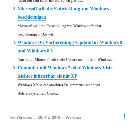
Nicht ein Jahr ist es her und schon gibt es...
Microsoft will die Entwicklung von Windows
beschleunigen
Microsoft will die Entwicklung von Windows offenbar
beschleunigen. Das will...
Windows 10: Vorbereitungs-Update für Windows 8
und Windows 8.1
Nun bietet Microsoft schon ein Update an, mit dem Windows...
Computer mit Windows 7 oder Windows Vista
leichter infizierbar als mit XP
Windows XP ist ein absoluter Dauerbrenner unter den
Betriebssystemen. Umso...
Autor
Veröffentlicht
Kategorien
Go-Windows
28. Mai 2018
Windows
am