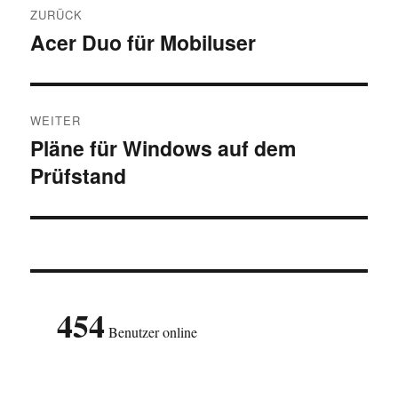
ZURÜCK
Acer Duo für Mobiluser
Vorheriger
Beitrag:
WEITER
Pläne für Windows auf dem
Nächster
Prüfstand
Beitrag:
454
Benutzer online