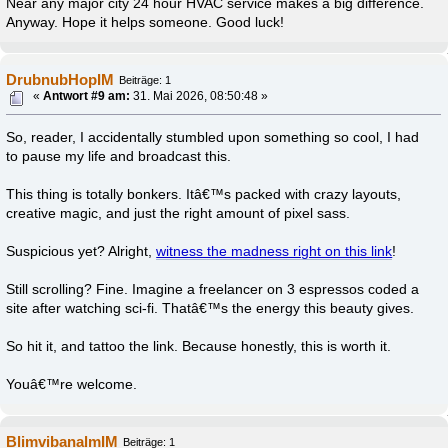
Near any major city 24 hour HVAC service makes a big difference.
Anyway. Hope it helps someone. Good luck!
DrubnubHopIM
Beiträge: 1
«
Antwort #9 am:
31. Mai 2026, 08:50:48 »
So, reader, I accidentally stumbled upon something so cool, I had
to pause my life and broadcast this.
This thing is totally bonkers. Itâ€™s packed with crazy layouts,
creative magic, and just the right amount of pixel sass.
Suspicious yet? Alright,
witness the madness right on this link
!
Still scrolling? Fine. Imagine a freelancer on 3 espressos coded a
site after watching sci-fi. Thatâ€™s the energy this beauty gives.
So hit it, and tattoo the link. Because honestly, this is worth it.
Youâ€™re welcome.
BlimvibanalmIM
Beiträge: 1