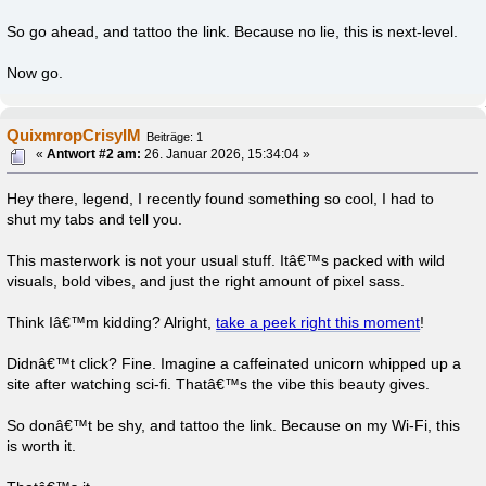
So go ahead, and tattoo the link. Because no lie, this is next-level.
Now go.
QuixmropCrisyIM
Beiträge: 1
«
Antwort #2 am:
26. Januar 2026, 15:34:04 »
Hey there, legend, I recently found something so cool, I had to
shut my tabs and tell you.
This masterwork is not your usual stuff. Itâ€™s packed with wild
visuals, bold vibes, and just the right amount of pixel sass.
Think Iâ€™m kidding? Alright,
take a peek right this moment
!
Didnâ€™t click? Fine. Imagine a caffeinated unicorn whipped up a
site after watching sci-fi. Thatâ€™s the vibe this beauty gives.
So donâ€™t be shy, and tattoo the link. Because on my Wi-Fi, this
is worth it.