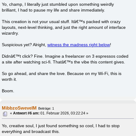
Yo, champ, I literally just stumbled upon something weirdly
brilliant, I had to pause my life and share immediately.
This creation is not your usual stuff. Itâ€™s packed with crazy
layouts, next-level thinking, and just the right amount of interface
wizardry.
Suspicious yet? Alright,
witness the madness right below
!
Didnâ€™t click? Fine. Imagine a freelancer on 3 espressos coded
a site after watching sci-fi. Thatâ€™s the vibe this content gives.
So go ahead, and share the love. Because on my Wi-Fi, this is
worth it.
Boom.
MibbzoSweveIM
Beiträge: 1
«
Antwort #6 am:
01. Februar 2026, 03:22:24 »
Yo, creative soul, I just found something so cool, I had to stop
everything and broadcast this.