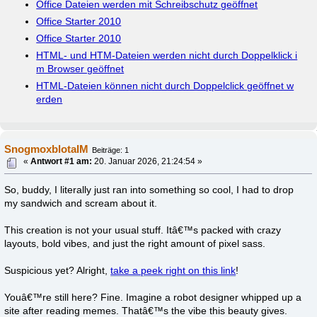
Office Dateien werden mit Schreibschutz geöffnet
Office Starter 2010
Office Starter 2010
HTML- und HTM-Dateien werden nicht durch Doppelklick i
m Browser geöffnet
HTML-Dateien können nicht durch Doppelclick geöffnet w
erden
SnogmoxblotaIM
Beiträge: 1
«
Antwort #1 am:
20. Januar 2026, 21:24:54 »
So, buddy, I literally just ran into something so cool, I had to drop
my sandwich and scream about it.
This creation is not your usual stuff. Itâ€™s packed with crazy
layouts, bold vibes, and just the right amount of pixel sass.
Suspicious yet? Alright,
take a peek right on this link
!
Youâ€™re still here? Fine. Imagine a robot designer whipped up a
site after reading memes. Thatâ€™s the vibe this beauty gives.