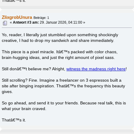
Thatâ€™s it.
ZlixgrobUnura
Beiträge: 1
«
Antwort #3 am:
29. Januar 2026, 04:11:00 »
Yo, reader, I literally just stumbled upon something shockingly
creative, I had to drop my sandwich and share immediately.
This piece is a pixel miracle. Itâ€™s packed with color chaos,
brain-hugging ideas, and just the right amount of pixel sass.
Still donâ€™t believe me? Alright,
witness the madness right here
!
Still scrolling? Fine. Imagine a freelancer on 3 espressos built a
site after binging inspiration. Thatâ€™s the frequency this beauty
gives.
So go ahead, and send it to your friends. Because real talk, this is
what your brain craved.
Thatâ€™s it.