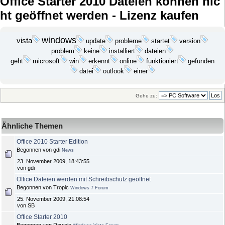
Office Starter 2010 Dateien können nic
ht geöffnet werden - Lizenz kaufen
windows
vista
update
probleme
startet
version
problem
keine
dateien
installiert
geht
microsoft
win
funktioniert
erkennt
online
gefunden
datei
outlook
einer
Gehe zu:
Ähnliche Themen
Office 2010 Starter Edition
Begonnen von gdi
News
23. November 2009, 18:43:55
von gdi
Office Dateien werden mit Schreibschutz geöffnet
Begonnen von Tropic
Windows 7 Forum
25. November 2009, 21:08:54
von SB
Office Starter 2010