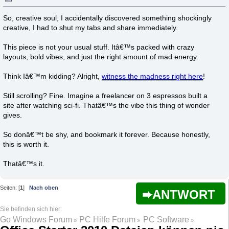
So, creative soul, I accidentally discovered something shockingly
creative, I had to shut my tabs and share immediately.
This piece is not your usual stuff. Itâ€™s packed with crazy
layouts, bold vibes, and just the right amount of mad energy.
Think Iâ€™m kidding? Alright,
witness the madness right here
!
Still scrolling? Fine. Imagine a freelancer on 3 espressos built a
site after watching sci-fi. Thatâ€™s the vibe this thing of wonder
gives.
So donâ€™t be shy, and bookmark it forever. Because honestly,
this is worth it.
Thatâ€™s it.
Seiten: [
1
]
Nach oben
ANTWORT
Go Windows Forum
PC Hilfe Forum
PC Software
»
»
»