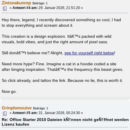
Zintsnakunrep
Beiträge: 1
«
Antwort #4 am:
29. Januar 2026, 21:51:20 »
Hey there, legend, I recently discovered something so cool, I had
to stop everything and scream about it.
This creation is a design explosion. Itâ€™s packed with wild
visuals, bold vibes, and just the right amount of pixel sass.
Still donâ€™t believe me? Alright,
see for yourself right below
!
Need more hype? Fine. Imagine a cat in a hoodie coded a site
after binging inspiration. Thatâ€™s the frequency this beast gives.
So click already, and tattoo the link. Because no lie, this is worth it.
Now go.
Grinplomsuive
Beiträge: 1
«
Antwort #5 am:
31. Januar 2026, 00:24:30 »
Re: Office Starter 2010 Dateien kÑ†nnen nicht geÑ†ffnet werden 
Lizenz kaufen