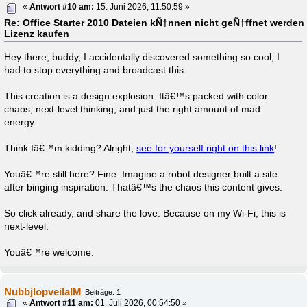
«
Antwort #10 am:
15. Juni 2026, 11:50:59 »
Re: Office Starter 2010 Dateien kÑ†nnen nicht geÑ†ffnet werden 
Lizenz kaufen
Hey there, buddy, I accidentally discovered something so cool, I
had to stop everything and broadcast this.
This creation is a design explosion. Itâ€™s packed with color
chaos, next-level thinking, and just the right amount of mad
energy.
Think Iâ€™m kidding? Alright,
see for yourself right on this link
!
Youâ€™re still here? Fine. Imagine a robot designer built a site
after binging inspiration. Thatâ€™s the chaos this content gives.
So click already, and share the love. Because on my Wi-Fi, this is
next-level.
Youâ€™re welcome.
NubbjlopveilaIM
Beiträge: 1
«
Antwort #11 am:
01. Juli 2026, 00:54:50 »