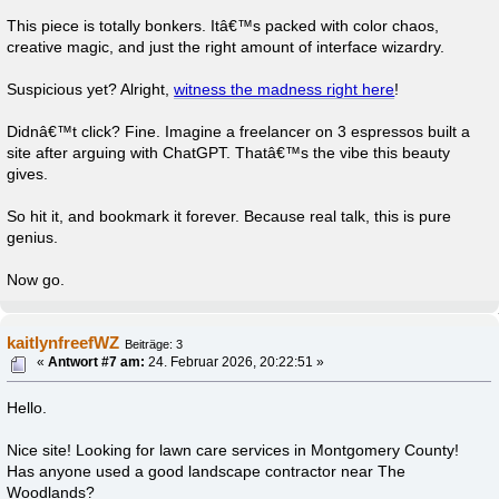
This piece is totally bonkers. Itâ€™s packed with color chaos,
creative magic, and just the right amount of interface wizardry.
Suspicious yet? Alright,
witness the madness right here
!
Didnâ€™t click? Fine. Imagine a freelancer on 3 espressos built a
site after arguing with ChatGPT. Thatâ€™s the vibe this beauty
gives.
So hit it, and bookmark it forever. Because real talk, this is pure
genius.
Now go.
kaitlynfreefWZ
Beiträge: 3
«
Antwort #7 am:
24. Februar 2026, 20:22:51 »
Hello.
Nice site! Looking for lawn care services in Montgomery County!
Has anyone used a good landscape contractor near The
Woodlands?