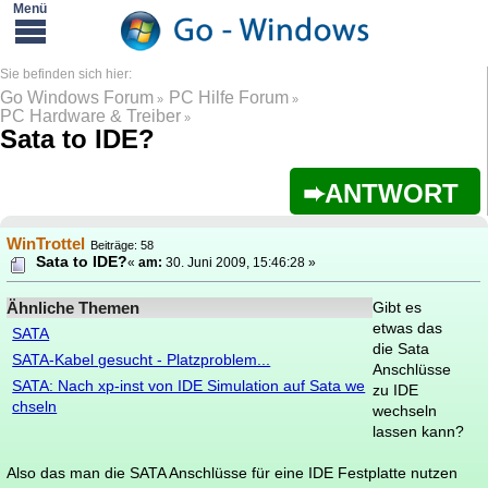
Go Windows Forum
PC Hilfe Forum
»
»
PC Hardware & Treiber
»
Sata to IDE?
ANTWORT
WinTrottel
Beiträge: 58
Sata to IDE?
«
am:
30. Juni 2009, 15:46:28 »
Ähnliche Themen
Gibt es
etwas das
SATA
die Sata
SATA-Kabel gesucht - Platzproblem...
Anschlüsse
SATA: Nach xp-inst von IDE Simulation auf Sata we
zu IDE
chseln
wechseln
lassen kann?
Also das man die SATA Anschlüsse für eine IDE Festplatte nutzen