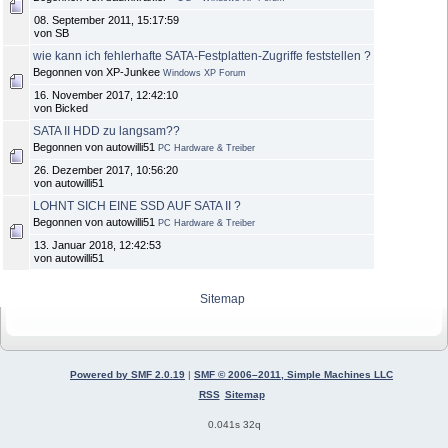
08. September 2011, 15:17:59
von SB
wie kann ich fehlerhafte SATA-Festplatten-Zugriffe feststellen ?
Begonnen von XP-Junkee
Windows XP Forum
16. November 2017, 12:42:10
von Bicked
SATA II HDD zu langsam??
Begonnen von autowilli51
PC Hardware & Treiber
26. Dezember 2017, 10:56:20
von autowilli51
LOHNT SICH EINE SSD AUF SATA II ?
Begonnen von autowilli51
PC Hardware & Treiber
13. Januar 2018, 12:42:53
von autowilli51
Sitemap
Powered by SMF 2.0.19
|
SMF © 2006–2011, Simple Machines LLC
RSS
Sitemap
0.041s 32q