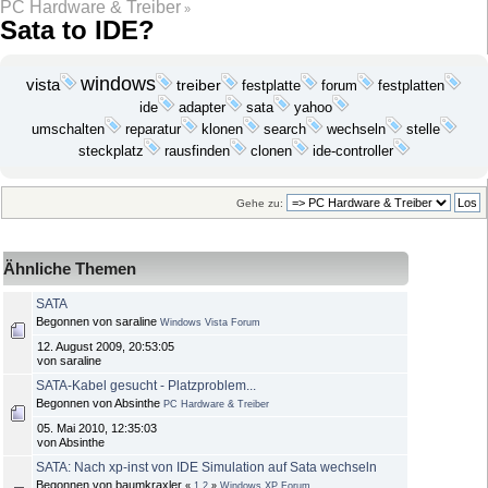
PC Hardware & Treiber
»
Sata to IDE?
windows
vista
treiber
festplatte
forum
festplatten
yahoo
ide
adapter
sata
search
umschalten
reparatur
klonen
wechseln
stelle
steckplatz
rausfinden
clonen
ide-controller
Gehe zu:
Ähnliche Themen
SATA
Begonnen von saraline
Windows Vista Forum
12. August 2009, 20:53:05
von saraline
SATA-Kabel gesucht - Platzproblem...
Begonnen von Absinthe
PC Hardware & Treiber
05. Mai 2010, 12:35:03
von Absinthe
SATA: Nach xp-inst von IDE Simulation auf Sata wechseln
Begonnen von baumkraxler
«
1
2
»
Windows XP Forum