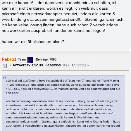
wie eine kanone!... der datenverlust macht mir zu schaffen, ich
kann mir nicht erklären, woran es liegt, ich weiß nur, dass
microsoft einen netzwerkadapter benutzt, indem alle karten &
v%erbindung etc. zusammengefasst sind!!... ätzend, ganz einfach!
ich kann keine lösung finden! habe auch schon 2 verschiedene
netzwerkkarten ausprobiert, an denen kanns net liegen!
haben wir ein ähnliches problem?
Pebro1
Team
Beiträge: 7095
«
Antwort #2 am:
09. Dezember 2008, 05:23:23 »
geh mal auf ausführen / bzw. ins suchfeld bei "start menü" und gib ein "cmd /k ping
-n 100 google.de" und brich das ganze mal ab, wenn du keine lust mehr hast STRG
+ C... so... hast du datenverlust?... ich nämlich schon und das geht mir auch sau auf
den nerv!
zeitüberschreitung, ansonsten aber 30 ms oder so... also gute werte! allerdings mit
aussetzern!... absolut unverständlich... und es ist nur, bei vista rechnern, der xp
rechner rauscht durchs netz wie eine kanone!... der datenverlust macht mir zu
schaffen, ich kann mir nicht erklären, woran es liegt, ich weiß nur, dass microsoft
einen netzwerkadapter benutzt, indem alle karten & v%erbindung etc.
zusammengefasst sind!!... ätzend, ganz einfach! ich kann keine lösung finden! habe
auch schon 2 verschiedene netzwerkkarten ausprobiert, an denen kanns net liegen!