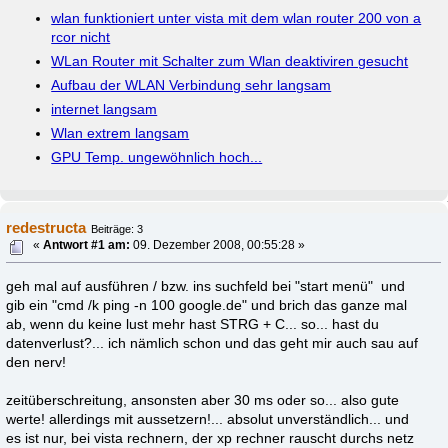
wlan funktioniert unter vista mit dem wlan router 200 von a
rcor nicht
WLan Router mit Schalter zum Wlan deaktiviren gesucht
Aufbau der WLAN Verbindung sehr langsam
internet langsam
Wlan extrem langsam
GPU Temp. ungewöhnlich hoch...
redestructa
Beiträge: 3
«
Antwort #1 am:
09. Dezember 2008, 00:55:28 »
geh mal auf ausführen / bzw. ins suchfeld bei "start menü" und
gib ein "cmd /k ping -n 100 google.de" und brich das ganze mal
ab, wenn du keine lust mehr hast STRG + C... so... hast du
datenverlust?... ich nämlich schon und das geht mir auch sau auf
den nerv!
zeitüberschreitung, ansonsten aber 30 ms oder so... also gute
werte! allerdings mit aussetzern!... absolut unverständlich... und
es ist nur, bei vista rechnern, der xp rechner rauscht durchs netz