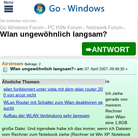
Go Windows Forum
PC Hilfe Forum
Netzwerk Forum
»
»
»
Wlan ungewöhnlich langsam?
ANTWORT
Airstream
Beiträge: 2
Wlan ungewöhnlich langsam?
«
am:
07. April 2007, 09:48:30 »
Ähnliche Themen
Hi
wlan funktioniert unter vista mit dem wlan router 20
Ich ziehe
0 von arcor nicht
gerade von
WLan Router mit Schalter zum Wlan deaktiviren ge
meinem
sucht
Rechner
Aufbau der WLAN Verbindung sehr langsam
über Wlan
eine 1,8GB
große Datei. Und irgendwie habe ich das immer, wenn ich Dateien
vom Rechner zum Notebook ziehe (Rechner ist Win XP, Notebook