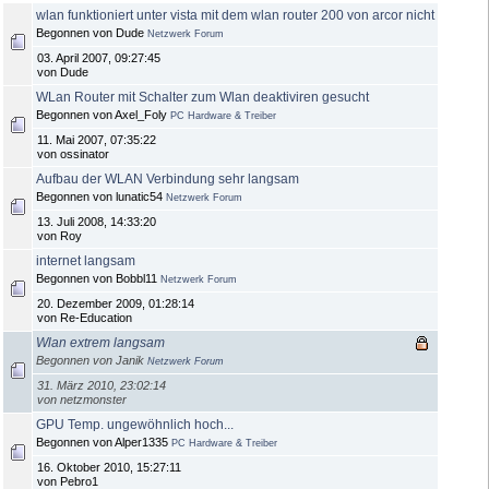
wlan funktioniert unter vista mit dem wlan router 200 von arcor nicht
Begonnen von Dude
Netzwerk Forum
03. April 2007, 09:27:45
von Dude
WLan Router mit Schalter zum Wlan deaktiviren gesucht
Begonnen von Axel_Foly
PC Hardware & Treiber
11. Mai 2007, 07:35:22
von ossinator
Aufbau der WLAN Verbindung sehr langsam
Begonnen von lunatic54
Netzwerk Forum
13. Juli 2008, 14:33:20
von Roy
internet langsam
Begonnen von Bobbl11
Netzwerk Forum
20. Dezember 2009, 01:28:14
von Re-Education
Wlan extrem langsam
Begonnen von Janik
Netzwerk Forum
31. März 2010, 23:02:14
von netzmonster
GPU Temp. ungewöhnlich hoch...
Begonnen von Alper1335
PC Hardware & Treiber
16. Oktober 2010, 15:27:11
von Pebro1