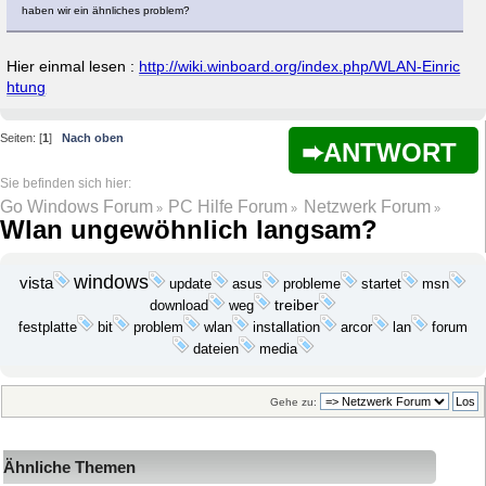
haben wir ein ähnliches problem?
Hier einmal lesen :
http://wiki.winboard.org/index.php/WLAN-Einric
htung
Seiten: [
1
]
Nach oben
ANTWORT
Go Windows Forum
PC Hilfe Forum
Netzwerk Forum
»
»
»
Wlan ungewöhnlich langsam?
windows
vista
update
probleme
startet
asus
msn
download
treiber
weg
festplatte
bit
problem
wlan
installation
lan
arcor
forum
dateien
media
Gehe zu:
Ähnliche Themen