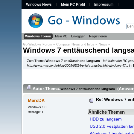
Windows News
Mein PC Profil
Impressum
Windows Forum
Mein PC
Einloggen
Registrieren
Go Windows Forum
»
Computer News und Infos
»
News
»
Windows 7 enttäuschend langs
Zum Thema
Windows 7 enttäuschend langsam
-
Ich habe den RC jetz
http://www.marctv.de/blog/2009/05/24/erfahrungsbericht-windows-7/
... im
Autor
Thema:
(Antwor
Windows 7 enttäuschend langsam
Re: Windows 7 en
MarcDK
Windows 1.0
Ähnliche Themen
Beiträge: 1
HDD zu langsam
USB 2.0 Festplatten l
Windows 7 bootet extr