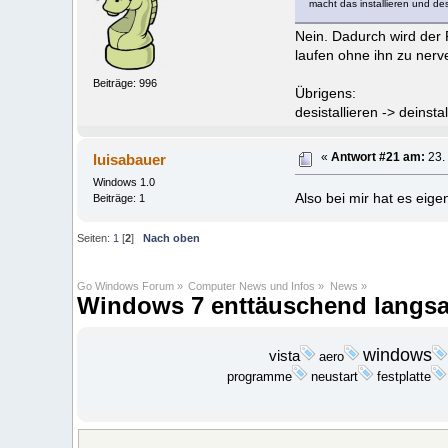
macht das installieren und de
Nein. Dadurch wird der 
laufen ohne ihn zu ner
Beiträge: 996
Übrigens:
desistallieren -> deinstal
luisabauer
«
Antwort #21 am:
23.
Windows 1.0
Also bei mir hat es eige
Beiträge: 1
Seiten:
1
[
2
]
Nach oben
Go Windows Forum
»
Computer News und Infos
»
News
»
Windows 7 enttäuschend langs
windows
vista
aero
programme
festplatte
neustart