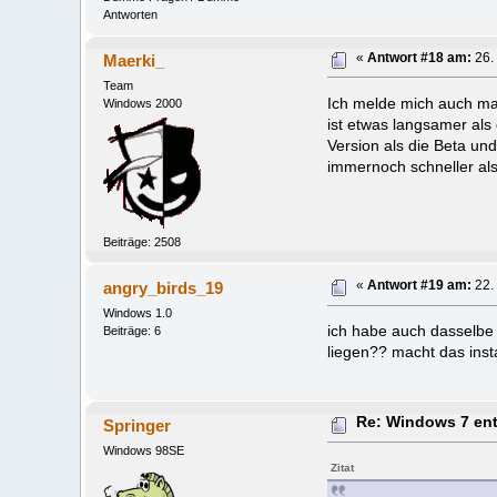
Antworten
Maerki_
«
Antwort #18 am:
26.
Team
Ich melde mich auch mal
Windows 2000
ist etwas langsamer als 
Version als die Beta un
immernoch schneller als 
Beiträge: 2508
angry_birds_19
«
Antwort #19 am:
22.
Windows 1.0
ich habe auch dasselbe
Beiträge: 6
liegen?? macht das inst
Re: Windows 7 en
Springer
Windows 98SE
Zitat