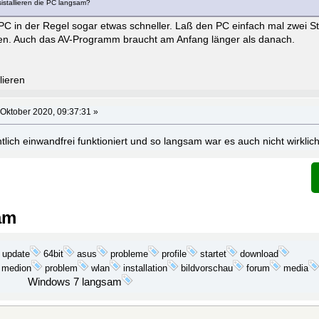
sistallieren die PC langsam?
PC in der Regel sogar etwas schneller. Laß den PC einfach mal zwei St
ven. Auch das AV-Programm braucht am Anfang länger als danach.
lieren
 Oktober 2020, 09:37:31 »
ntlich einwandfrei funktioniert und so langsam war es auch nicht wirklich
am
update
probleme
startet
download
64bit
asus
profile
medion
problem
wlan
installation
media
bildvorschau
forum
Windows 7 langsam