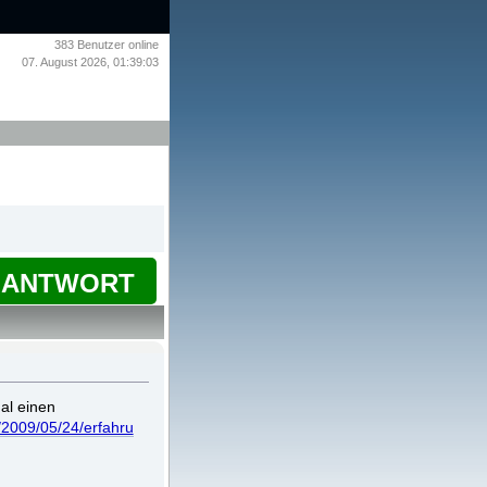
383
Benutzer online
07. August 2026, 01:39:03
ANTWORT
al einen
/2009/05/24/erfahru