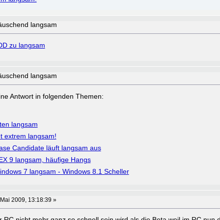
täuschend langsam
D zu langsam
täuschend langsam
a eine Antwort in folgenden Themen:
tten langsam
t extrem langsam!
ase Candidate läuft langsam aus
EX 9 langsam, häufige Hangs
Windows 7 langsam - Windows 8.1 Scheller
 Mai 2009, 13:18:39 »
r RC nicht mehr ganz so schnell sein wird als die Beta weil im RC nun d