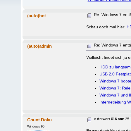
Re: Windows 7 ent
(auto)bot
Schau doch mal hier:
HD
Re: Windows 7 ent
(auto)admin
Vielleicht findet sich j
HDD zu langsam
USB 2.0 Festpla
Windows 7 boote
Windows 7: Rele
Windows 7 und I
Internetleitung 
Count Doku
«
Antwort #16 am:
25.
Windows 95
Es war doch klar das de