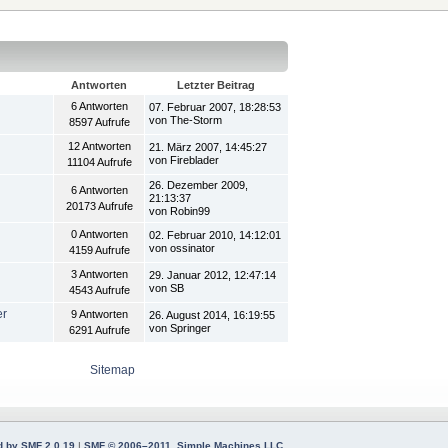
Antworten
Letzter Beitrag
6 Antworten
07. Februar 2007, 18:28:53
von The-Storm
8597 Aufrufe
12 Antworten
21. März 2007, 14:45:27
von Fireblader
11104 Aufrufe
26. Dezember 2009,
6 Antworten
21:13:37
20173 Aufrufe
von Robin99
0 Antworten
02. Februar 2010, 14:12:01
von ossinator
4159 Aufrufe
3 Antworten
29. Januar 2012, 12:47:14
von SB
4543 Aufrufe
er
9 Antworten
26. August 2014, 16:19:55
von Springer
6291 Aufrufe
Sitemap
 by SMF 2.0.19
|
SMF © 2006–2011, Simple Machines LLC