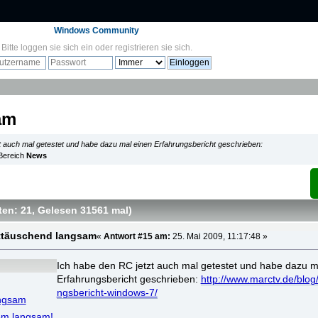
Windows Community
Bitte
loggen sie sich ein
oder
registrieren sie sich
.
am
t auch mal getestet und habe dazu mal einen Erfahrungsbericht geschrieben:
 Bereich
News
ten: 21
, Gelesen 31561 mal
)
ttäuschend langsam
«
Antwort #15 am:
25. Mai 2009, 11:17:48 »
Ich habe den RC jetzt auch mal getestet und habe dazu m
Erfahrungsbericht geschrieben:
http://www.marctv.de/blog
ngsbericht-windows-7/
angsam
em langsam!