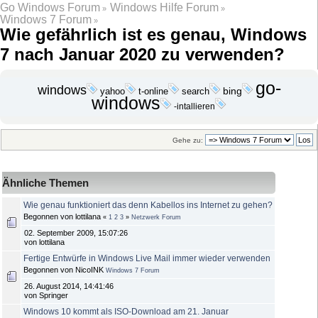
Go Windows Forum
Windows Hilfe Forum
»
»
Windows 7 Forum
»
Wie gefährlich ist es genau, Windows
7 nach Januar 2020 zu verwenden?
go-
windows
yahoo
search
bing
t-online
windows
-intallieren
Gehe zu:
Ähnliche Themen
Wie genau funktioniert das denn Kabellos ins Internet zu gehen?
Begonnen von lottilana
«
1
2
3
»
Netzwerk Forum
02. September 2009, 15:07:26
von lottilana
Fertige Entwürfe in Windows Live Mail immer wieder verwenden
Begonnen von NicoINK
Windows 7 Forum
26. August 2014, 14:41:46
von Springer
Windows 10 kommt als ISO-Download am 21. Januar