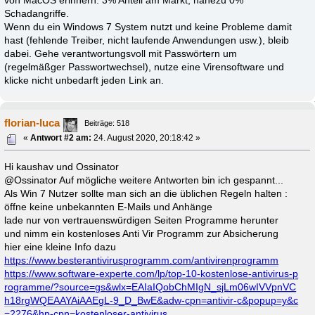
von MacOS erinnern. 3% Anteil am Markt, nahezu 0%
Schadangriffe.
Wenn du ein Windows 7 System nutzt und keine Probleme damit
hast (fehlende Treiber, nicht laufende Anwendungen usw.), bleib
dabei. Gehe verantwortungsvoll mit Passwörtern um
(regelmäßger Passwortwechsel), nutze eine Virensoftware und
klicke nicht unbedarft jeden Link an.
florian-luca
Beiträge: 518
«
Antwort #2 am:
24. August 2020, 20:18:42 »
Hi kaushav und Ossinator
@Ossinator Auf mögliche weitere Antworten bin ich gespannt...
Als Win 7 Nutzer sollte man sich an die üblichen Regeln halten :
öffne keine unbekannten E-Mails und Anhänge
lade nur von vertrauenswürdigen Seiten Programme herunter
und nimm ein kostenloses Anti Vir Programm zur Absicherung
hier eine kleine Info dazu
https://www.besterantivirusprogramm.com/antivirenprogramm
https://www.software-experte.com/lp/top-10-kostenlose-antivirus-p
rogramme/?source=gs&wlx=EAIaIQobChMIgN_sjLm06wIVVpnVC
h18rgWQEAAYAiAAEgL-9_D_BwE&adw-cpn=antivir-c&popup=y&c
=2276&hp-cpn=kostenloser-antivirus